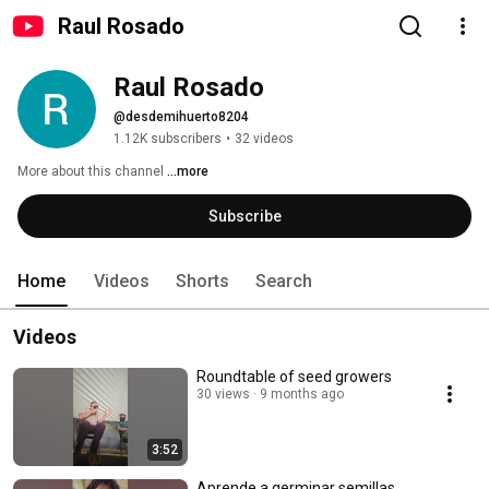
Raul Rosado
Raul Rosado
@desdemihuerto8204
1.12K subscribers
•
32 videos
More about this channel
...more
Subscribe
Home
Videos
Shorts
Search
Videos
Roundtable of seed growers
30 views
9 months ago
3:52
Aprende a germinar semillas