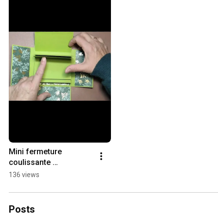
Mini fermeture 
coulissante 
#tutoalbum 
136 views
#tutoscrapbooking 
#minialbumscrap
Posts