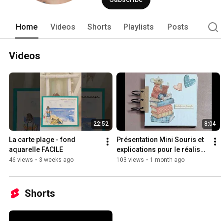
Home
Videos
Shorts
Playlists
Posts
Videos
22:52
8:04
La carte plage - fond 
Présentation Mini Souris et 
aquarelle FACILE
explications pour le réaliser 
à votre tour
46 views
•
3 weeks ago
103 views
•
1 month ago
Shorts