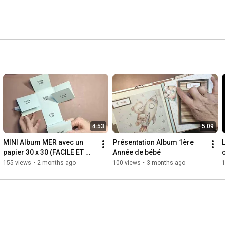
4:53
5:09
MINI Album MER avec un 
Présentation Album 1ère 
papier 30 x 30 (FACILE ET 
Année de bébé 
RAPIDE)
155 views
•
2 months ago
100 views
•
3 months ago