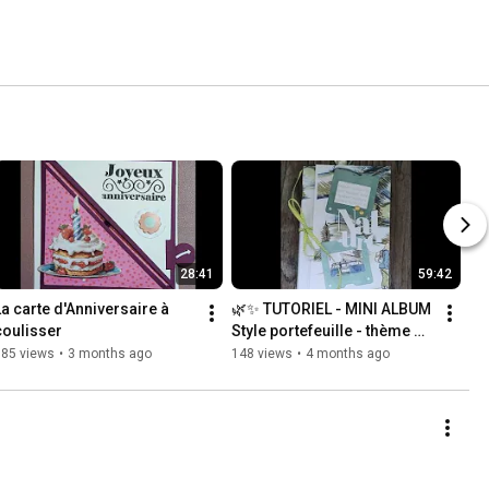
28:41
59:42
La carte d'Anniversaire à 
🌿✨ TUTORIEL - MINI ALBUM 
coulisser
Style portefeuille - thème 
NATURE 🌼
185 views
•
3 months ago
148 views
•
4 months ago