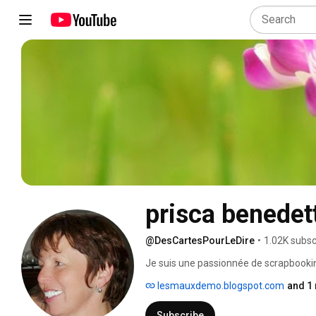
prisca benedet
@DesCartesPourLeDire
•
1.02K subsc
Je suis une passionnée de scrapbookin
ma chaîne. 
lesmauxdemo.blogspot.com
and 1 
Subscribe