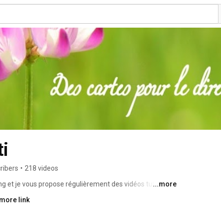
ti
ribers
•
218 videos
g et je vous propose régulièrement des vidéos tuto sur 
...more
more link