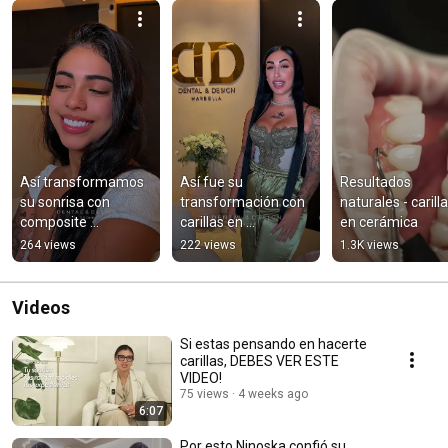
Así transformamos 
Así fue su 
Resultados 
su sonrisa con 
transformación con 
naturales - carilla
composite 
carillas en 
en cerámica
estratificado | 
composite | Marbella
264 views
222 views
1.3K views
Marbella
Videos
Si estas pensando en hacerte
carillas, DEBES VER ESTE
VIDEO!
75 views
4 weeks ago
6:07
Por esto Ninoska confió su