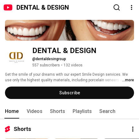
DENTAL & DESIGN
DENTAL & DESIGN
@dentaldesingroup
557 subscribers
•
132 videos
Get the smile of your dreams with our expert Smile Design services. We 
use only the highest quality materials, including porcelain veneers and 
...more
composite veneers, to create a smile that is both beautiful and natural-
looking. Visit us in Barcelona or Marbella to get your Golden Smile. 
Subscribe
Home
Videos
Shorts
Playlists
Search
Shorts