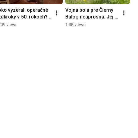
Ako vyzerali operačné 
Vojna bola pre Čierny 
zákroky v 50. rokoch? 
Balog neúprosná. Jej 
istite to v 
viditeľné stopy dodnes 
709 views
1.3K views
Partizánskom 🩺 
trónia na lúkach nad 
#slovakia #kamnavylet
obcou 🪖