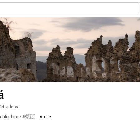
á
44 videos
rehliadame 🔎🇸🇰 
...more