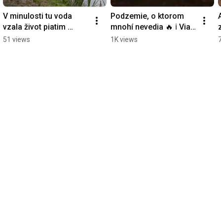
V minulosti tu voda 
Podzemie, o ktorom 
vzala život piatim 
mnohí nevedia 🔥 ℹ️ Viac 
ľuďom. Ako k tomu 
info na 👉 bunkre.info 
Z
51 views
1K views
došlo? 🌊 #slovensko 
#bratislava
#tragedia