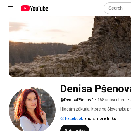
Denisa Pšenov
@DenisaPšenová
•
168 subscribers
•
Hľadám zákutia, ktoré na Slovensku p
Facebook
and 2 more links
Subscribe