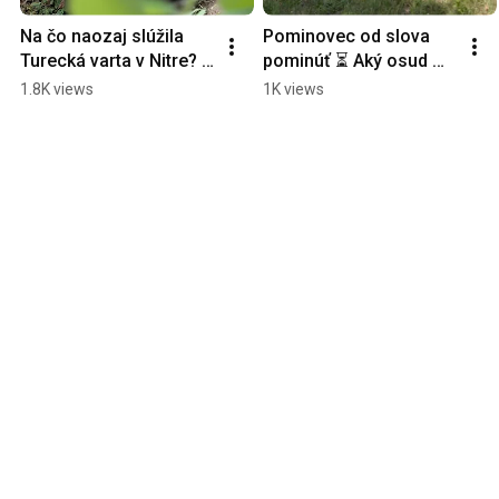
Na čo naozaj slúžila 
Pominovec od slova 
Turecká varta v Nitre? 
pominúť ⏳ Aký osud 
📜 #nitra #slovensko
zasiahol niekdajšiu 
1.8K views
1K views
osadu na Považí? 
#slovensko #kostol