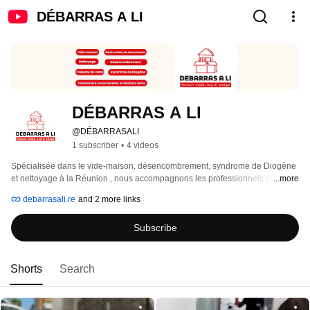
DÉBARRAS A LI
DÉBARRAS A LI
@DÉBARRASALI
1 subscriber
•
4 videos
Spécialisée dans le vide-maison, désencombrement, syndrome de Diogène 
et nettoyage à la Réunion , nous accompagnons les professionnels et 
...more
particuliers au quotidien avec une intervention sous 48 heures. 
debarrasali.re
and 2 more links
Subscribe
Shorts
Search