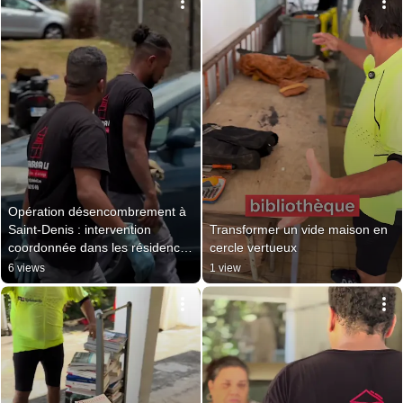
Opération désencombrement à 
Saint-Denis : intervention 
Transformer un vide maison en 
coordonnée dans les résidences 
cercle vertueux
SHLMR
6 views
1 view