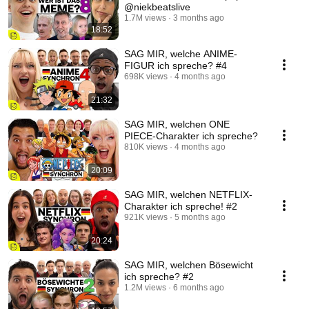
@niekbeatslive
1.7M views
3 months ago
18:52
SAG MIR, welche ANIME-
FIGUR ich spreche? #4
698K views
4 months ago
21:32
SAG MIR, welchen ONE
PIECE-Charakter ich spreche?
810K views
4 months ago
20:09
SAG MIR, welchen NETFLIX-
Charakter ich spreche! #2
921K views
5 months ago
20:24
SAG MIR, welchen Bösewicht
ich spreche? #2
1.2M views
6 months ago