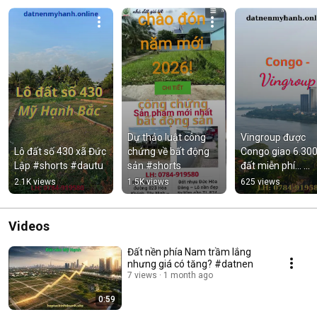
Dự thảo luật công 
Vingroup được 
Lô đất số 430 xã Đức 
chứng về bất động 
Congo giao 6.300
Lập #shorts #dautu
sản #shorts
đất miễn phí... 
#shorts
2.1K views
1.5K views
625 views
Videos
Đất nền phía Nam trầm lắng
nhưng giá có tăng? #datnen
7 views
1 month ago
0:59