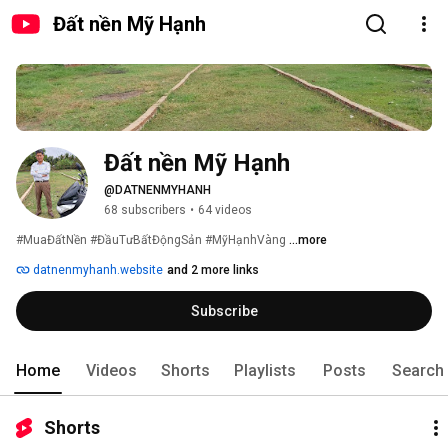
Đất nền Mỹ Hạnh
Đất nền Mỹ Hạnh
@DATNENMYHANH
68 subscribers
•
64 videos
#MuaĐấtNền #ĐầuTưBấtĐộngSản #MỹHạnhVàng 
...more
datnenmyhanh.website
and 2 more links
Subscribe
Home
Videos
Shorts
Playlists
Posts
Search
Shorts