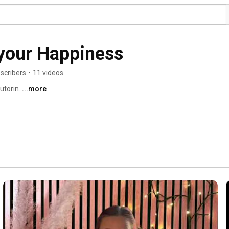
your Happiness
scribers
•
11 videos
torin. 
...more