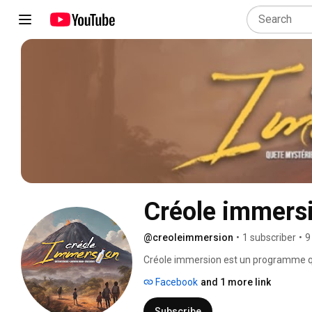
Créole immers
@creoleimmersion
•
1 subscriber
•
9
Créole immersion est un programme qui 
activités comprennent des jeux de type
Facebook
and 1 more link
que des jeux autour de l'art. Le but pr
culturelles, engageantes et amusantes
Subscribe