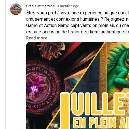
Créole immersion
3 months ago
Êtes-vous prêt à vivre une expérience unique qui all
amusement et connexions humaines ? Rejoignez-n
Game et Action Game captivants en plein air, où ch
est une occasion de tisser des liens authentiques en
quelles que soient leurs générations.

Read more
Imaginez-vous déambuler dans des lieux pittoresqu
et de votre esprit d'équipe, résolvant des énigmes
défis ensemble.

Ces moments partagés favorisent non seulement l'e
camaraderie, mais permettent également de créer 
inoubliables.

Que vous soyez un aventurier dans l'âme ou simple
de nouvelles amitiés, nos jeux de piste sont conçu
des personnes de tous horizons.

Découvrez 3 mondes :
