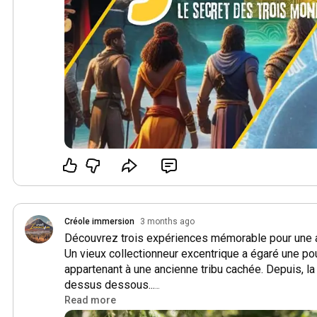
Du 08 au 10 Juilette - Perception :

Synopsis : votre sens de l'observation suffiront-t-il
les symboles dispersés dans la ville. Attention lor
s’arrêtera les symboles seront perdus à tout jamais 
récompense également...

Du 15 au 17 Juillet - L'énigme D'aetherys :

Synopsis : 2026, L'Institut de recherche cryptogra
île oubliée, vestige d'une tribu disparue, où ils tom
évoquant Aetherys, un dieu iguane. Ces inscriptions
énigme menant à un trésor légendaire. Alors qu'ils t
Créole immersion
3 months ago
le mystère, ils affrontent des pièges mortels.

Découvrez trois expériences mémorable pour une ani
Un vieux collectionneur excentrique a égaré une po
Qui parviendra à résoudre l'énigme d'Aetherys et à dé
appartenant à une ancienne tribu cachée. Depuis, la
risque de tout perdre ?

dessus dessous...

Read more
Du 22 au 24 Juillet - Pont :

La porte des étoiles est ouverte : votre mission est