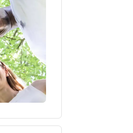
gulier.

ation, la réflexion 
ils/odyssee-
rience scénarisée 
per leur créativité 


 solutions novatrices 
ur le 