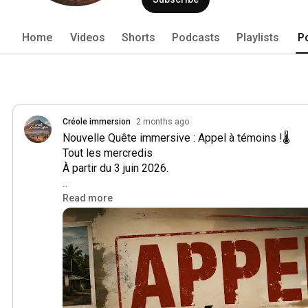
être accessible à tous les niveaux de c
Home
Videos
Shorts
Podcasts
Playlists
P
Créole immersion
2 months ago
Nouvelle Quête immersive : Appel à témoins !🌡️

Tout les mercredis

À partir du 3 juin 2026.

Plongez en famille dans 3 enquêtes immersives gr
Read more
"Appel à témoins".

Des affaires classées refait surface... Et les habit
être les derniers indices capables de résoudre l'enq
Réservation en BIO

QUÊTE ULTIME
