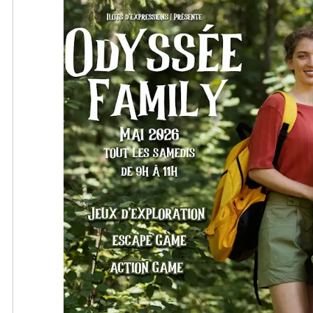
réalités pour rétablir l'ordre avant qu'il ne soit trop tar
Synopsis : Lors de leurs vacances d'été, un groupe
hasard une série de failles temporelles dissimulée
 Votre Parcours (3 activités en 1)

emblématiques de la région. Ces anomalies, qui pe
dans le temps, révèlent des événements historique
L'Arène de la vie : Testez la cohésion de votre tribu !
aussi des dangers insoupçonnés.

épreuves de précision et parcours d'obstacles chro
Rejoignez-nous et plongez dans une aventure où c
L'Écho du collectionneur : Plongez dans l'enquête. 
rapproche des autres. Ensemble, découvrons la joie d
mystiques et indices dissimulés, retrouvez la trac
magie des rencontres inattendues. Ne manquez pas 
égarée et calmez les esprits de la forêt.

de créer des liens durables tout en vous amusant !

L'Oasis de l'Éden : Votre quête touche à sa fin. Util
**Venez vivre l'aventure et laissez-vous surprendre
localiser le "Trésor Gourmand".

qui vous attendent !*
Un moment de détente et un pique-nique partagé pou
victoire.

Places limitées et valable uniquement les samedis.
Option pique-nique partagé : inclus uniquement si r