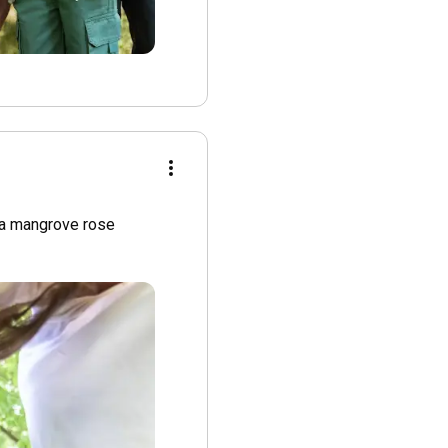
 doivent apporter du 
car le sentier peut 
t en zone boisée et 
ments.

la mangrove rose 
h d'activité sous le 
scénarisée : 
aine.

n esprit qui à dérobé 
e l'esprit à laisser 
ron 1 km, il faut être 