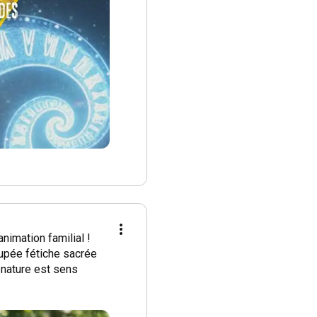
s pour collecter tous 
sque la musique 
et votre 
phique découvre une 
bent sur des glyphes 
 contiennent une 
entent de déchiffrer 
mation familial !

upée fétiche sacrée 
couvrir le trésor, au 
 nature est sens 
 de traverser trois 