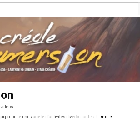
ion
 videos
propose une variété d'activités divertissantes. Ces 
...more
 Labyrinthe en milieu urbain, Quête mystérieuse, ainsi 
incipal de Créole immersion est de fournir des expériences 
 pour les participants. Ce programme est conçu pour 