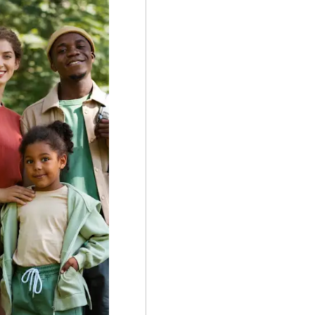
d.

 d'amis découvre par 
s dans des lieux 
rmettent de voyager 
s fascinants, mais 
 Défis d'agilité, 
nométrés.

haque pas vous 
Entre totems 
e l'exploration et la 
e de la poupée vaudou 
cette opportunité 
isez vos indices pour 
 par les rencontres 
r célébrer votre 


éservation effectuer 