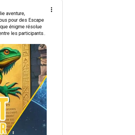
ie aventure, 
ous pour des Escape 
aque énigme résolue 
tre les participants, 
es, armé d'une carte 
 et surmontant des 
sprit de 
des souvenirs 
ment à la recherche 
s pour rassembler 