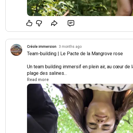
3 semaines à l'avance.

Pour certain de nos jeux immersifs les participants
matériel spécifique :

Chaussures fermées : Obligatoires pour la sécurité, 
être glissant ou comporter des racines.

Créole immersion
3 months ago
Team-building | Le Pacte de la Mangrove rose

Protection solaire et anti-moustiques : Le parc étan
humide, le confort du client dépend de ces deux élé
Un team building immersif en plein air, au cœur de 
plage des salines.

De l'eau : Prévoir au moins 50cl par personne pour 1
Read more
climat tropical.

Les participants sont plongés dans un action game 
Un smartphone chargé pour les parcours en zone urb
L'harmonie de la mangrove est perturber à cause d'u
une savoir sacré. votre mission : passer les défis qu
Une application de lecture de QR Code (optionnel)

derrière lui et retrouvé l'esprit.

Aptitudes et mentalité

Capacité physique de base : Le parcours faisant envi