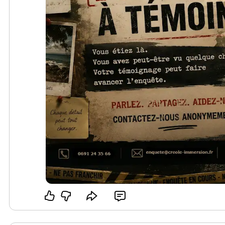
#Enqueteenfamille
#Guadeloupe
#escapegame
 @