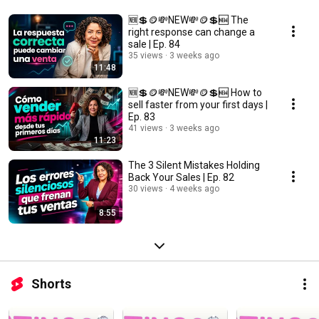
🆕💲🪙💸NEW💸🪙💲🆕 The
right response can change a
sale | Ep. 84
35 views
3 weeks ago
11:48
🆕💲🪙💸NEW💸🪙💲🆕 How to
sell faster from your first days |
Ep. 83
41 views
3 weeks ago
11:23
The 3 Silent Mistakes Holding
Back Your Sales | Ep. 82
30 views
4 weeks ago
8:55
Shorts