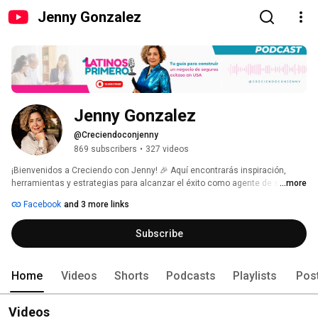
Jenny Gonzalez
Jenny Gonzalez
@Creciendoconjenny
869 subscribers
•
327 videos
¡Bienvenidos a Creciendo con Jenny! 🎉 Aquí encontrarás inspiración, 
herramientas y estrategias para alcanzar el éxito como agente de seguros 
...more
y mucho más. Soy Jenny, coach y mentora apasionada por ayudar a 
Facebook
and 3 more links
agentes y emprendedores a crecer, superarse y alcanzar sus metas 
profesionales y personales. 💼✨ 
Subscribe
Home
Videos
Shorts
Podcasts
Playlists
Pos
Videos