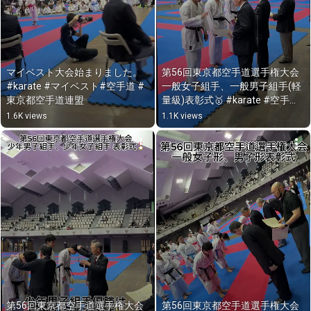
マイベスト大会始まりました。 
第56回東京都空手道選手権大会
#karate #マイベスト#空手道 #
一般女子組手、一般男子組手(軽
東京都空手道連盟
量級)表彰式🥇 #karate #空手道 
#東京都空手道選手権大会
1.6K views
1.1K views
第56回東京都空手道選手権大会
第56回東京都空手道選手権大会