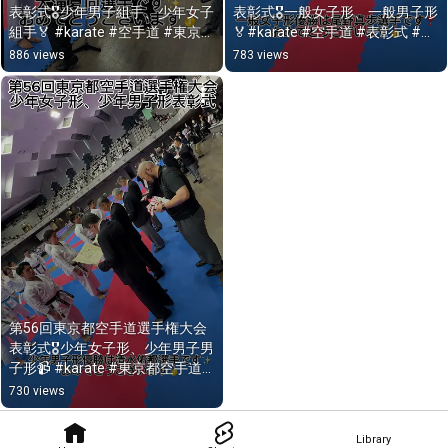
表彰式🎖少年男子組手、少年女子
表彰式🎖一般女子形、一般男子形
組手🏅 #karate #空手道 #東京都
🏅#karate #空手道 #表彰式 #東
空手道選手権大会 #表彰式
京都空手道選手権大会
886 views
783 views
第56回東京都空手道選手権大会
表彰式🎖少年女子形、少年男子男
子形📹 #karate #東京都空手道
選手権大会 #空手道 #表彰式
730 views
Library