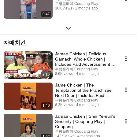
쿠팡플레이 Coupang Play
36K views
2 months ago
0:47
자매치킨
Jamae Chicken | Delicious
Gamachi Whole Chicken |
Includes Paid Advertisement |
Coupang Play | Co...
쿠팡플레이 Coupang Play
8.6K views
4 months ago
2:16
Jame Chicken | The
Temptation of the Franchisee
Next Door | Includes Paid
Advertisement | Coupang...
쿠팡플레이 Coupang Play
6.3K views
4 months ago
1:46
Jamae Chicken | Shin Ye-eun's
Sincerity | Coupang Play |
Coupang
쿠팡플레이 Coupang Play
142K views
4 months ago
1:02