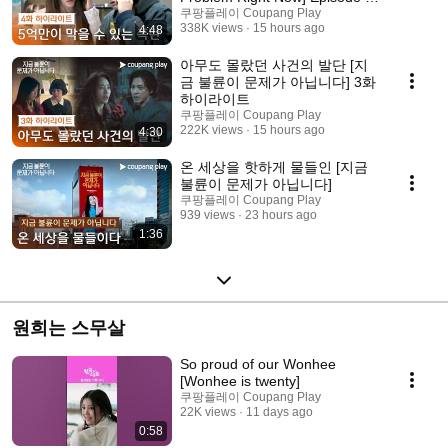
Highl...
쿠팡플레이 Coupang Play
338K views
15 hours ago
4:48
아무도 몰랐던 사건의 발단 [지
금 불륜이 문제가 아닙니다] 3화
하이라이트
쿠팡플레이 Coupang Play
222K views
15 hours ago
4:30
온 세상을 핫하게 물들인 [지금
불륜이 문제가 아닙니다]
쿠팡플레이 Coupang Play
939 views
23 hours ago
1:36
원희는 스무살
So proud of our Wonhee
[Wonhee is twenty]
쿠팡플레이 Coupang Play
22K views
11 days ago
0:58