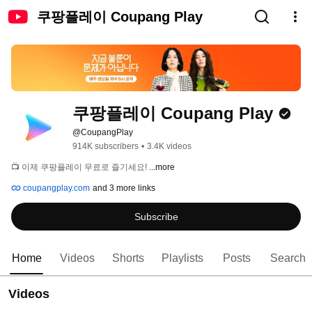
쿠팡플레이 Coupang Play
쿠팡플레이 Coupang Play
@CoupangPlay
914K subscribers
•
3.4K videos
📺 이제 쿠팡플레이 무료로 즐기세요! 
...more
coupangplay.com
and 3 more links
Subscribe
Home
Videos
Shorts
Playlists
Posts
Search
Videos