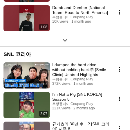
Dumb and Dumber [National
Team: Road to North America]
쿠팡플레이 Coupang Play
10K views
1 month ago
1:08
SNL 코리아
I dumped the hard drive
without holding back🤣 [Smile
Clinic] Unaired Highlights
쿠팡플레이 Coupang Play
372K views
1 month ago
3:03
I'm Not a Pig [SNL KOREA]
Season 8
쿠팡플레이 Coupang Play
221K views
2 months ago
2:07
규카츠의 30년 후…? [SNL 코리
아] 시즌 8