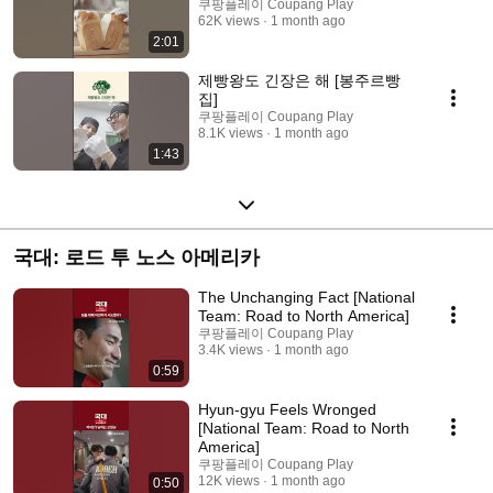
쿠팡플레이 Coupang Play
62K views
1 month ago
2:01
제빵왕도 긴장은 해 [봉주르빵
집]
쿠팡플레이 Coupang Play
8.1K views
1 month ago
1:43
국대: 로드 투 노스 아메리카
The Unchanging Fact [National
Team: Road to North America]
쿠팡플레이 Coupang Play
3.4K views
1 month ago
0:59
Hyun-gyu Feels Wronged
[National Team: Road to North
America]
쿠팡플레이 Coupang Play
12K views
1 month ago
0:50