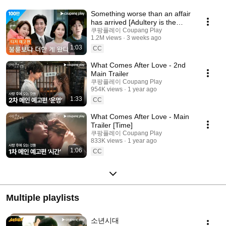
Something worse than an affair
has arrived [Adultery is the
least of our problems right now]
쿠팡플레이 Coupang Play
1.2M views
3 weeks ago
Teas...
1:03
CC
What Comes After Love - 2nd
Main Trailer
쿠팡플레이 Coupang Play
954K views
1 year ago
1:33
CC
What Comes After Love - Main
Trailer [Time]
쿠팡플레이 Coupang Play
833K views
1 year ago
1:06
CC
Multiple playlists
소년시대