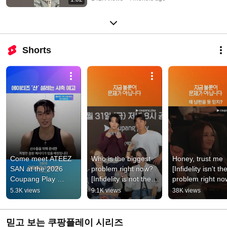
Shorts
Come meet ATEEZ 
Who is the biggest 
Honey, trust me 
SAN at the 2026 
problem right now? 
[Infidelity isn't the
Coupang Play 
[Infidelity is not the 
problem right no
Series this Sunday!
issue here]
5.3K views
9.1K views
38K views
믿고 보는 쿠팡플레이 시리즈