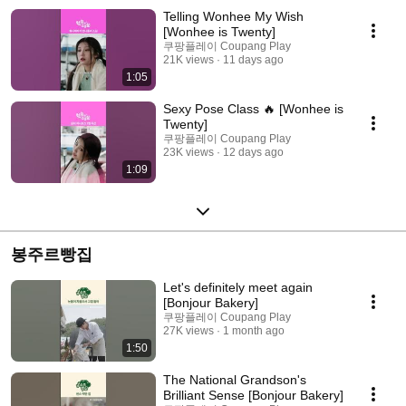
Telling Wonhee My Wish
[Wonhee is Twenty]
쿠팡플레이 Coupang Play
21K views
11 days ago
1:05
Sexy Pose Class 🔥 [Wonhee is
Twenty]
쿠팡플레이 Coupang Play
23K views
12 days ago
1:09
봉주르빵집
Let's definitely meet again
[Bonjour Bakery]
쿠팡플레이 Coupang Play
27K views
1 month ago
1:50
The National Grandson's
Brilliant Sense [Bonjour Bakery]