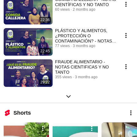
CIENTÍFICAS Y NO TANTO
60 views
2 months ago
22:36
PLÁSTICO Y ALIMENTOS,
¿PROTECCIÓN O
CONTAMINACIÓN? - NOTAS
CIENTÍFICAS Y NO TANTO
77 views
3 months ago
22:45
FRAUDE ALIMENTARIO -
NOTAS CIENTIFICAS Y NO
TANTO
355 views
3 months ago
29:22
Shorts