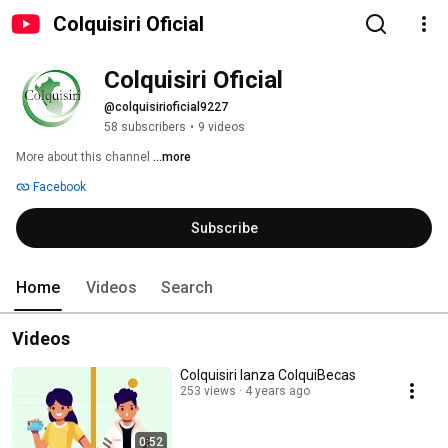
Colquisiri Oficial
Colquisiri Oficial
@colquisirioficial9227
58 subscribers
•
9 videos
More about this channel
...more
Facebook
Subscribe
Home
Videos
Search
Videos
Colquisiri lanza ColquiBecas
253 views
4 years ago
0:52