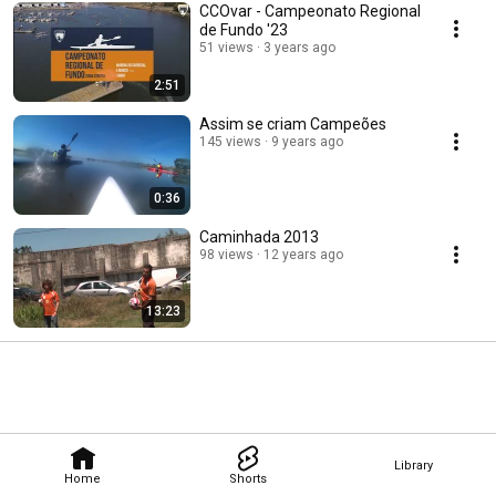
CCOvar - Campeonato Regional
de Fundo '23
51 views
3 years ago
2:51
Assim se criam Campeões
145 views
9 years ago
0:36
Caminhada 2013
98 views
12 years ago
13:23
Library
Home
Shorts