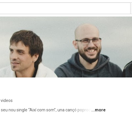
 videos
 seu nou single “Així com som”, una cançó poprock que 
...more
rup amb una sonoritat madura i actual. Es 