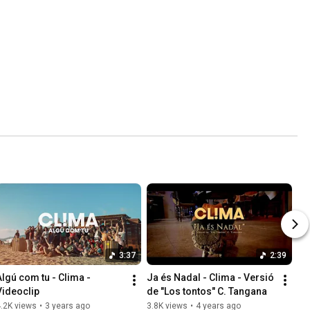
3:37
2:39
Algú com tu - Clima - 
Ja és Nadal - Clima - Versió 
Videoclip
de "Los tontos" C. Tangana
.2K views
•
3 years ago
3.8K views
•
4 years ago