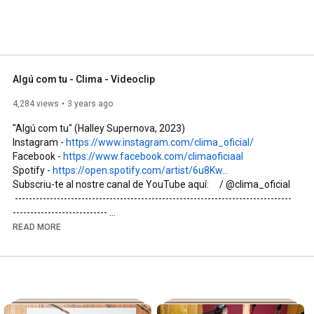
Algú com tu - Clima - Videoclip
4,284 views
3 years ago
"Algú com tu" (Halley Supernova, 2023) 

Instagram - 
https://www.instagram.com/clima_oficial/
Facebook - 
https://www.facebook.com/climaoficiaal
Spotify - 
https://open.spotify.com/artist/6u8Kw...
Subscriu-te al nostre canal de YouTube aquí:     / @clima_oficial  

 -------------------------------------------------------------------------------
--------------------------- 

Què fas, mirant al buit, veient passar al davant la vida. 

READ MORE
Tancant amb pany i clau el somni que tens tots els dies 

Si no fas res què vols que passi. 

No esperis més. 

Equivocar-se és sempre fer un pas endavant, no provar-ho és 
tirar enrere. 
