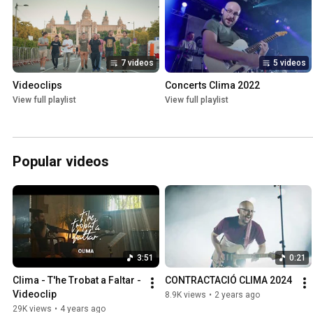
7 videos
5 videos
Videoclips
Concerts Clima 2022
View full playlist
View full playlist
Popular videos
3:51
0:21
Clima - T'he Trobat a Faltar -
CONTRACTACIÓ CLIMA 2024
Videoclip
8.9K views
•
2 years ago
29K views
•
4 years ago