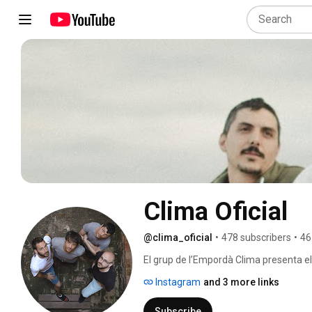
Clima Oficial
@clima_oficial
•
478 subscribers
•
46
El grup de l’Empordà Clima presenta el
connecta l’essència més genuïna del g
Instagram
and 3 more links
Subscribe