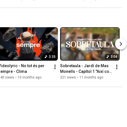
3:35
3:04
Videolyric - No tot és per 
Sobretaula - Jardí de Mas 
sempre - Clima
Monells - Capítol 1 "Així com 
som"
240 views
•
10 months ago
321 views
•
11 months ago