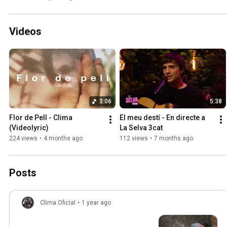
Videos
3:06
5:38
Flor de Pell - Clima 
El meu destí - En directe a 
(Videolyric)
La Selva 3cat
224 views
•
4 months ago
112 views
•
7 months ago
Posts
Clima Oficial
•
1 year ago