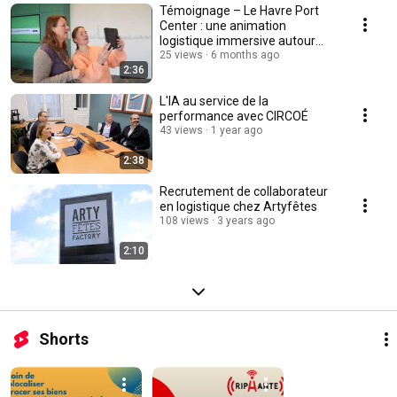
Témoignage – Le Havre Port
Center : une animation
logistique immersive autour
des enjeux portuaires
25 views
6 months ago
2:36
L'IA au service de la
performance avec CIRCOÉ
43 views
1 year ago
2:38
Recrutement de collaborateur
en logistique chez Artyfêtes
108 views
3 years ago
2:10
Shorts