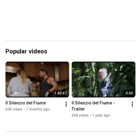
Popular videos
1:40:47
0:40
Il Silenzio del Fiume
Il Silenzio del Fiume - 
Trailer
63K views
•
7 months ago
668 views
•
1 year ago