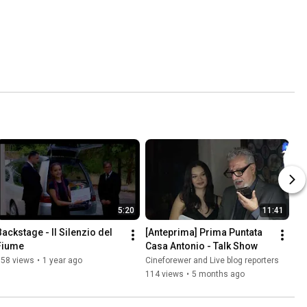
5:20
11:41
Backstage - Il Silenzio del 
[Anteprima] Prima Puntata 
Fiume
Casa Antonio - Talk Show
158 views
•
1 year ago
Cineforewer and Live blog reporters
114 views
•
5 months ago