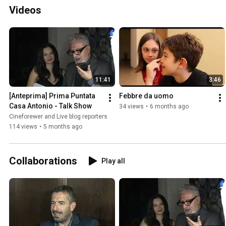
Videos
11:41
3:46
[Anteprima] Prima Puntata 
Febbre da uomo
Casa Antonio - Talk Show
34 views
•
6 months ago
Cineforewer and Live blog reporters
114 views
•
5 months ago
Collaborations
Play all