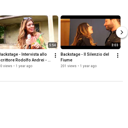
5:54
3:03
Backstage - Intervista allo 
Backstage - Il Silenzio del 
scrittore Rodolfo Andrei - Il 
Fiume
Silenzio del Fiume
80 views
•
1 year ago
201 views
•
1 year ago