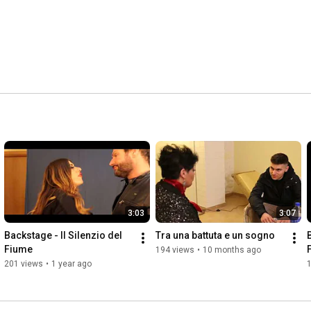
3:03
3:07
Backstage - Il Silenzio del 
Tra una battuta e un sogno
Fiume
194 views
•
10 months ago
201 views
•
1 year ago