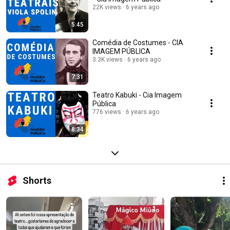
22K views
6 years ago
5:45
Comédia de Costumes - CIA
IMAGEM PÚBLICA
3.3K views
6 years ago
7:31
Teatro Kabuki - Cia Imagem
Pública
776 views
6 years ago
8:34
Shorts