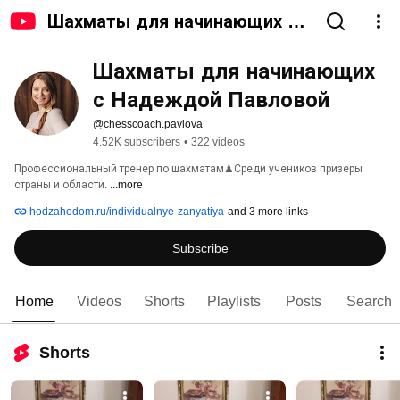
Шахматы для начинающих с
Надеждой Павловой
Шахматы для начинающих  
с Надеждой Павловой
@chesscoach.pavlova
4.52K subscribers
•
322 videos
Профессиональный тренер по шахматам♟Среди учеников призеры 
страны и области. 
...more
hodzahodom.ru/individualnye-zanyatiya
and 3 more links
Subscribe
Home
Videos
Shorts
Playlists
Posts
Search
Shorts