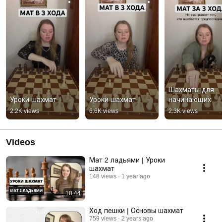
Шахматы для 
Уроки шахмат
Уроки шахмат
начинающих
2.2K views
6.6K views
2.3K views
Videos
Мат 2 ладьями | Уроки
шахмат
148 views
1 year ago
10:44
Ход пешки | Основы шахмат
759 views
2 years ago