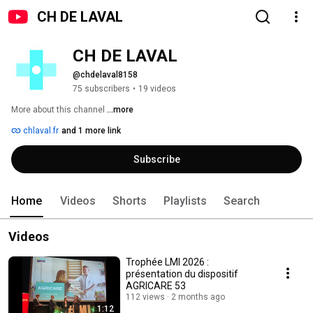
CH DE LAVAL
CH DE LAVAL
@chdelaval8158
75 subscribers
•
19 videos
More about this channel
...more
chlaval.fr
and 1 more link
Subscribe
Home
Videos
Shorts
Playlists
Search
Videos
Trophée LMI 2026 :
présentation du dispositif
AGRICARE 53
112 views
2 months ago
1:12