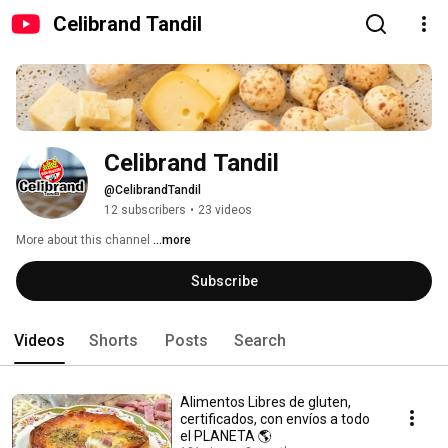
Celibrand Tandil
Celibrand Tandil
@CelibrandTandil
12 subscribers
•
23 videos
More about this channel
...more
Subscribe
Videos
Shorts
Posts
Search
Alimentos Libres de gluten,
certificados, con envíos a todo
el PLANETA 🌎