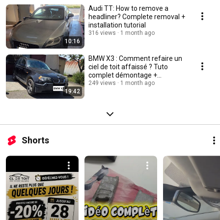
Audi TT: How to remove a
headliner? Complete removal +
installation tutorial
316 views
1 month ago
10:16
BMW X3 : Comment refaire un
ciel de toit affaissé ? Tuto
complet démontage +
rénovation + remontage
249 views
1 month ago
19:42
Shorts