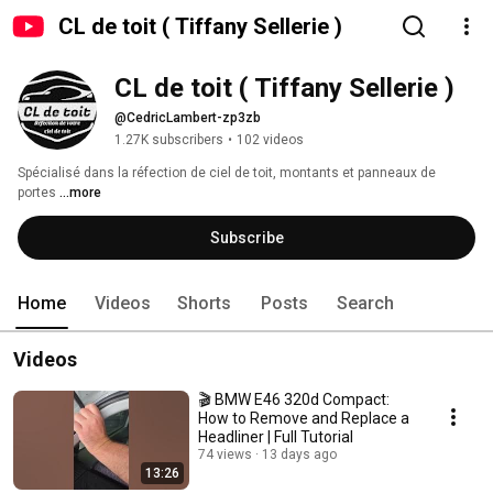
CL de toit ( Tiffany Sellerie )
CL de toit ( Tiffany Sellerie )
@CedricLambert-zp3zb
1.27K subscribers
•
102 videos
Spécialisé dans la réfection de ciel de toit, montants et panneaux de 
portes 
...more
Subscribe
Home
Videos
Shorts
Posts
Search
Videos
🎬 BMW E46 320d Compact:
How to Remove and Replace a
Headliner | Full Tutorial
74 views
13 days ago
13:26