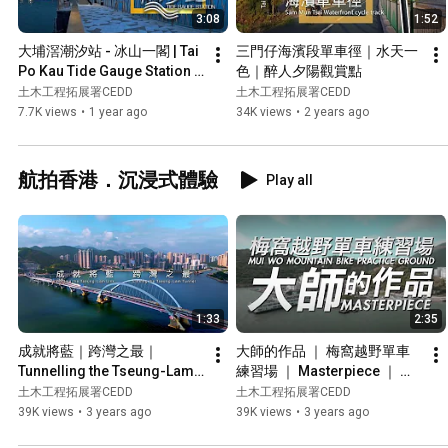
3:08
1:52
大埔滘潮汐站 - 冰山一閣 | Tai 
三門仔海濱段單車徑｜水天一
Po Kau Tide Gauge Station - 
色｜醉人夕陽觀賞點
Revealing the Tip of the 
土木工程拓展署CEDD
土木工程拓展署CEDD
Iceberg
7.7K views
•
1 year ago
34K views
•
2 years ago
航拍香港．沉浸式體驗
Play all
1:33
2:35
成就將藍｜跨灣之最｜
大師的作品 ｜ 梅窩越野單車
Tunnelling the Tseung-Lam 
練習場 ｜ Masterpiece ｜ 
Link｜Linking the Tseung-
Mui Wo Mountain Bike 
土木工程拓展署CEDD
土木工程拓展署CEDD
Lam Tunnel
Practice Ground
39K views
•
3 years ago
39K views
•
3 years ago