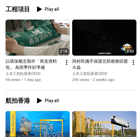
工程項目
Play all
2:18
3:00
以環保概念製作「再造填料
與村民攜手保護北部都會區螢
包」 為雨季作好準備
火蟲
土木工程拓展署CEDD
土木工程拓展署CEDD
94 views
•
1 day ago
295 views
•
2 weeks ago
航拍香港
Play all