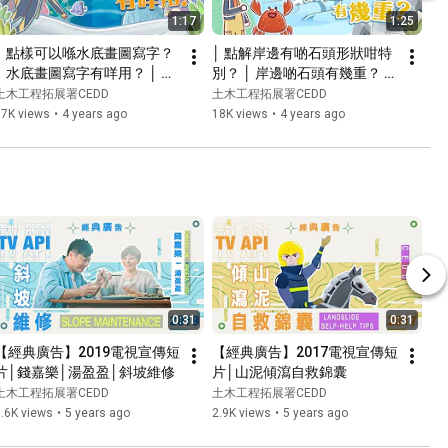
1:17
1:25
│ 點樣可以喺水底畫圖寫字？ 
│ 點解岸邊有啲石頭形狀咁特
│ 水底畫圖寫字有咩用？ │ 唔
別？ │ 岸邊啲石頭有幾重？ │ 
講唔知 ‧ ＣＥＤＤ │
唔講唔知 ‧ ＣＥＤＤ │
土木工程拓展署CEDD
土木工程拓展署CEDD
17K views
•
4 years ago
18K views
•
4 years ago
0:31
0:31
【經典廣告】2019電視宣傳短
【經典廣告】2017電視宣傳短
片│錢嘉樂│湯盈盈│斜坡維修
片│山泥傾瀉自救錦囊
土木工程拓展署CEDD
土木工程拓展署CEDD
.6K views
•
5 years ago
2.9K views
•
5 years ago