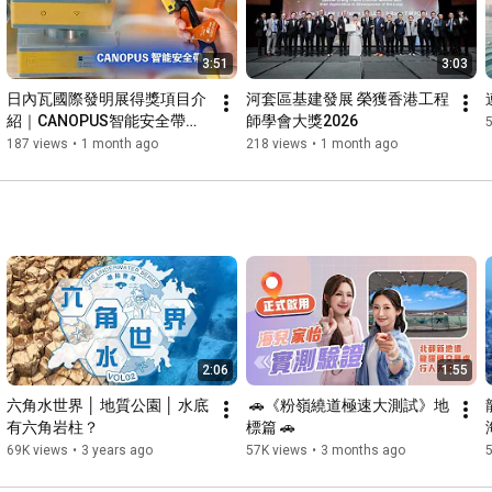
3:51
3:03
日內瓦國際發明展得獎項目介
河套區基建發展 榮獲香港工程
紹｜CANOPUS智能安全帶及
師學會大獎2026
TAMAGO安全智慧荷載及傾斜
187 views
•
1 month ago
218 views
•
1 month ago
監測器
2:06
1:55
六角水世界 │ 地質公園 │ 水底
 🚗《粉嶺繞道極速大測試》地
有六角岩柱？
標篇 🚗
69K views
•
3 years ago
57K views
•
3 months ago