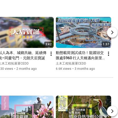
Friends
3:42
1:37
以人為本、城鄉共融、延續傳
動態載荷測試成功！龍躍頭交
統–同慶屯門・元朗天后寶誕
匯處S960 行人天橋邁向新里
程
土木工程拓展署CEDD
土木工程拓展署CEDD
230 views
•
2 months ago
6.6K views
•
3 months ago