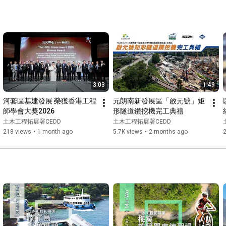
3:03
1:49
河套區基建發展 榮獲香港工程
元朗南新發展區「啟元號」矩
師學會大獎2026
形隧道鑽挖機完工典禮
土木工程拓展署CEDD
土木工程拓展署CEDD
218 views
•
1 month ago
5.7K views
•
2 months ago