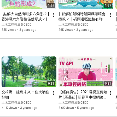
1:37
1:37
| 點解大自然有咁多六角形？ | 
│ 點解泊船嗰時船同碼頭唔會
香港嘅六角岩柱係點形成？ | 
撞親？ │ 碼頭邊嘅鐵柱有咩用
唔講唔知．ＣＥＤＤ |
架？ │ 唔講唔知 ‧ ＣＥＤＤ │
土木工程拓展署CEDD
土木工程拓展署CEDD
35K views
•
3 years ago
26K views
•
3 years ago
0:31
0:31
交椅洲．建島未來 – 住大啲住
【經典廣告】2021電視宣傳短
好啲
片│馬燕茹│新界單車徑網絡│
安全態度  樂享騎單車之道
土木工程拓展署CEDD
土木工程拓展署CEDD
4.1K views
•
3 years ago
3.6K views
•
5 years ago
1