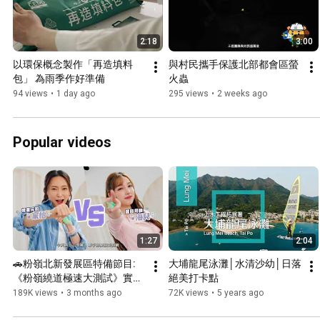
2:18
3:00
以環保概念製作「再造填料
與村民攜手保護北部都會區螢
包」 為雨季作好準備
火蟲
94 views
•
1 day ago
295 views
•
2 weeks ago
Popular videos
1:27
2:04
🚗粉嶺北新發展區特備節目:
大埔龍尾泳灘│水清沙幼│日落
《粉嶺繞道極速大測試》實測
絕美打卡點
篇🚗
189K views
•
3 months ago
72K views
•
5 years ago