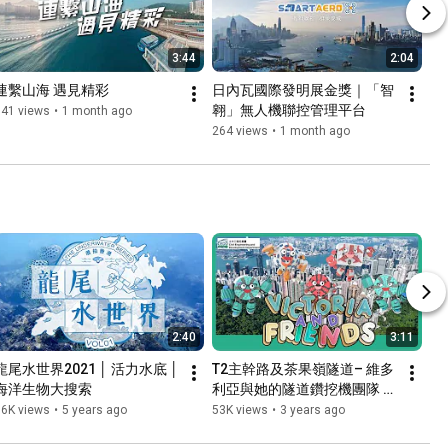
3:44
2:04
連繫山海 遇見精彩
日內瓦國際發明展金獎｜「智
翱」無人機聯控管理平台
541 views
•
1 month ago
264 views
•
1 month ago
2:40
3:11
龍尾水世界2021 │ 活力水底 │ 
T2主幹路及茶果嶺隧道– 維多
海洋生物大搜索
利亞與她的隧道鑽挖機團隊 
│Trunk Road T2 and Cha 
56K views
•
5 years ago
53K views
•
3 years ago
Kwo Ling Tunnel – Victoria & 