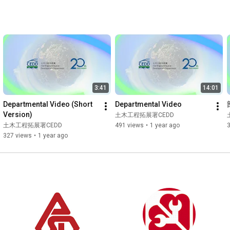
3:41
14:01
Departmental Video (Short 
Departmental Video
Version)
土木工程拓展署CEDD
土木工程拓展署CEDD
491 views
•
1 year ago
3
327 views
•
1 year ago