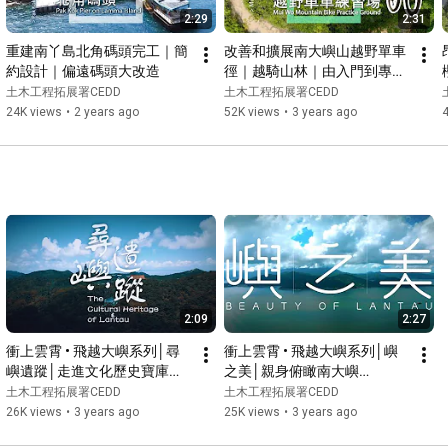
2:29
2:31
重建南丫島北角碼頭完工｜簡
改善和擴展南大嶼山越野單車
約設計｜偏遠碼頭大改造
徑｜越騎山林｜由入門到專業
級
土木工程拓展署CEDD
土木工程拓展署CEDD
24K views
•
2 years ago
52K views
•
3 years ago
2:09
2:27
衝上雲霄 • 飛越大嶼系列│尋
衝上雲霄 • 飛越大嶼系列│嶼
嶼遺蹤│走進文化歷史寶庫
之美│親身俯瞰南大嶼
│The Cultural Heritage of 
│Beauty of Lantau
土木工程拓展署CEDD
土木工程拓展署CEDD
Lantau
26K views
•
3 years ago
25K views
•
3 years ago