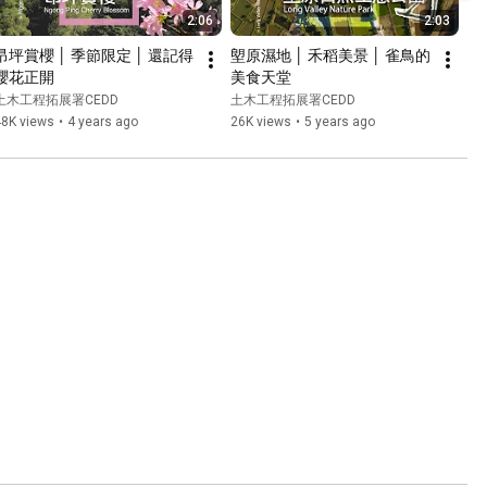
2:06
2:03
昂坪賞櫻 │ 季節限定 │ 還記得
塱原濕地 │ 禾稻美景 │ 雀鳥的
櫻花正開
美食天堂
土木工程拓展署CEDD
土木工程拓展署CEDD
48K views
•
4 years ago
26K views
•
5 years ago