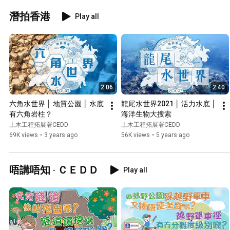
潛拍香港
Play all
2:06
2:40
六角水世界 │ 地質公園 │ 水底
龍尾水世界2021 │ 活力水底 │ 
有六角岩柱？
海洋生物大搜索
土木工程拓展署CEDD
土木工程拓展署CEDD
69K views
•
3 years ago
56K views
•
5 years ago
唔講唔知 ‧ ＣＥＤＤ
Play all