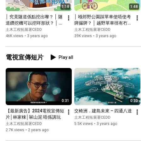
1:18
1:48
│ 究竟隧道係點挖出嚟？ │ 隧
│ 喺郊野公園踩單車使唔使考
道鑽挖機可以挖咩形狀？ │ 唔
牌攞牌？ │ 越野單車徑有冇分
講唔知 ‧ ＣＥＤＤ │
難度級別架？ │ 唔講唔知 ‧ Ｃ
土木工程拓展署CEDD
土木工程拓展署CEDD
ＥＤＤ │
46K views
•
3 years ago
39K views
•
3 years ago
電視宣傳短片
Play all
0:31
0:30
【最新廣告】2024電視宣傳短
交椅洲．建島未來 – 四通八達
片│林家棟│冧山泥 唔係講玩
土木工程拓展署CEDD
土木工程拓展署CEDD
5.5K views
•
3 years ago
2.7K views
•
2 years ago