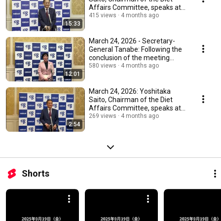
Affairs Committee, speaks at
the conclusion...
415 views
4 months ago
15:33
March 24, 2026 - Secretary-
General Tanabe: Following the
conclusion of the meeting
between the ch...
580 views
4 months ago
12:01
March 24, 2026: Yoshitaka
Saito, Chairman of the Diet
Affairs Committee, speaks at
the conclusion...
269 views
4 months ago
2:54
Shorts