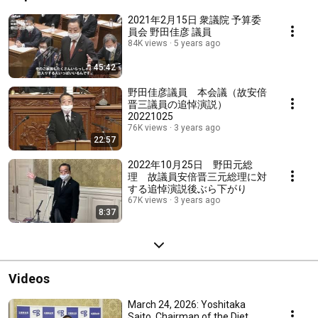
2021年2月15日 衆議院 予算委
員会 野田佳彦 議員
84K views
5 years ago
45:42
野田佳彦議員 本会議（故安倍
晋三議員の追悼演説）
20221025
76K views
3 years ago
22:57
2022年10月25日 野田元総
理 故議員安倍晋三元総理に対
する追悼演説後ぶら下がり
67K views
3 years ago
8:37
Videos
March 24, 2026: Yoshitaka
Saito, Chairman of the Diet