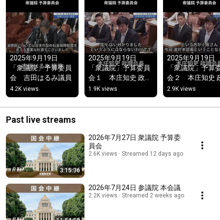
2025年9月19日　
2025年9月19日　
2025年9月19日
「衆議院」予算委員
「衆議院」予算委員
「衆議院」予算
会　吉田はるみ議員
会１　本庄知史 政調
会２　本庄知史 
会長
会長
4.2K views
1.9K views
2.9K views
Past live streams
2026年7月27日 衆議院 予算委
員会
2.6K views
Streamed 12 days ago
3:15:36
2026年7月24日 参議院 本会議
2.2K views
Streamed 2 weeks ago