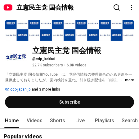
立憲民主党 国会情報
立憲民主党 国会情報
@cdp_kokkai
22.7K subscribers
•
6.8K videos
「立憲民主党 国会情報YouTube」は、党発信情報の整理統合のため更新を一
旦停止しておりましたが、党内検討を重ね、引き続き配信を「継続」するこ
...more
とに致しました。 
cdp-japan.jp
and 3 more links
Subscribe
Home
Videos
Shorts
Live
Playlists
Search
Popular videos