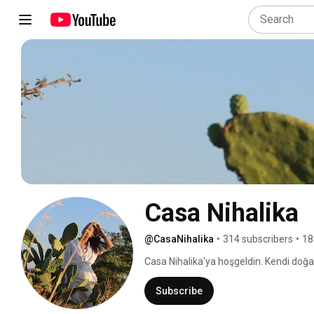
Casa Nihalika
@CasaNihalika
•
314 subscribers
•
18
Casa Nihalika'ya hoşgeldin. Kendi doğal
için adım atmak istersen doğru yerdesin
Subscribe