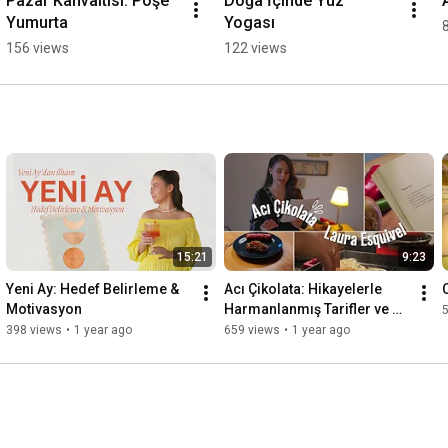
Pazar Kahvaltısı: Poşe 
Doğa İçinde Yüz 
Yumurta
Yogası
156 views
122 views
15:21
9:23
Yeni Ay: Hedef Belirleme & 
Acı Çikolata: Hikayelerle 
Motivasyon
Harmanlanmış Tarifler ve 
Büyülü Gerçekçilik
398 views
•
1 year ago
659 views
•
1 year ago