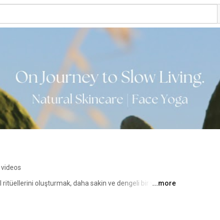
 videos
 ritüellerini oluşturmak, daha sakin ve dengeli bir yaşam 
...more
. Çayını hazırla ve burada evindeymiş gibi hisset. 