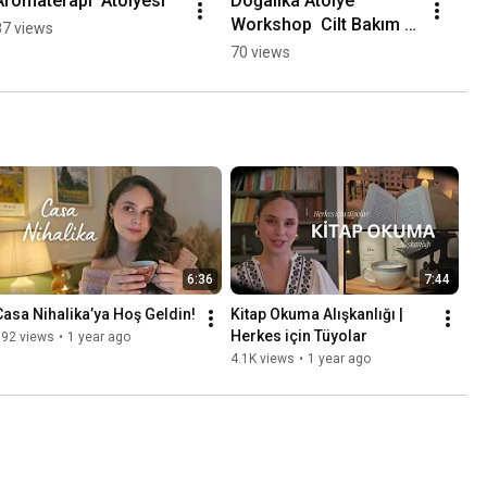
Aromaterapi  Atölyesi
Doğalika Atölye 
Workshop  Cilt Bakım & 
87 views
Aromaterapi
70 views
6:36
7:44
Casa Nihalika’ya Hoş Geldin!
Kitap Okuma Alışkanlığı | 
Herkes için Tüyolar
592 views
•
1 year ago
4.1K views
•
1 year ago