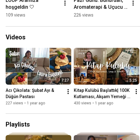
LOUP Aramıza 
Pazr Günü: Buhurdan, 
hoşgeldin 🤍
Aromaterapi & Uçucu 
Yağlar
109 views
226 views
Videos
7:27
5:25
Acı Çikolata: Şubat Ayı & 
Kitap Kulübü Başlattık| 100K 
Düğün Pastası
Kutlaması, Akşam Yemeği & 
LOUP
227 views
•
1 year ago
430 views
•
1 year ago
Playlists