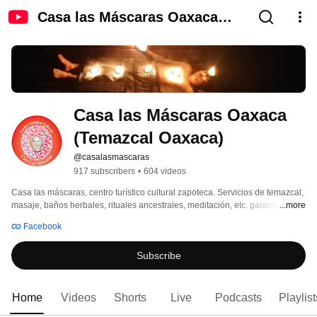
Casa las Máscaras Oaxaca
(Temazcal Oaxaca)
Casa las Máscaras Oaxaca 
(Temazcal Oaxaca)
@casalasmascaras
917 subscribers
•
604 videos
Casa las máscaras, centro turístico cultural zapoteca. Servicios de temazcal, 
masaje, baños herbales, rituales ancestrales, meditación, etc. garantizamos 
...more
profesionalismo, seguridad, higiene y gentiliza en la atención.Nuestro centro 
Facebook
está ubicado al pie de una majestuosa montaña, a escasos 20 minutos al 
norte de la ciudad de Oaxaca. Su profunda tranquilidad, lo hacen un lugar 
Subscribe
místico. Casa las máscaras está rodeada de atractivos naturales, que, por su 
antigüedad e historia, la convierten en un punto obligado a conocer. 
Home
Videos
Shorts
Live
Podcasts
Playlist