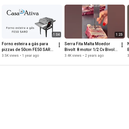
1:04
1:25
Forno esteira a gás para 
Serra Fita Malta Moedor 
pizzas de 50cm FE50 SARO | 
Bivolt  8 motor 1/2 Cv Bivolt 
Casa Ativa
3101040
3.5K views
•
1 year ago
3.4K views
•
2 years ago
3