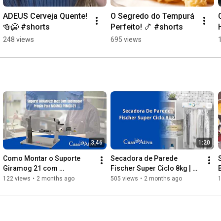
ADEUS Cerveja Quente! 
O Segredo do Tempurá 
🍻🥶 #shorts
Perfeito! 🍤 #shorts
248 views
695 views
3:46
1:20
Como Montar o Suporte 
Secadora de Parede 
Giramog 21 com 
Fischer Super Ciclo 8kg | 
Queimador Progás | Passo 
Compacta, Econômica e 
122 views
•
2 months ago
505 views
•
2 months ago
a Passo Mogmix PRMOG-21
Ideal para Apartamentos