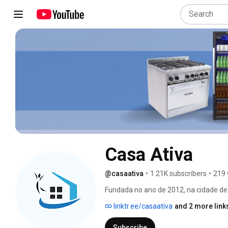
Casa Ativa
@casaativa
•
1.21K subscribers
•
219 
Fundada no ano de 2012, na cidade de 
loja física e e-commerce, diversos pr
linktr.ee/casaativa
and 2 more link
profissionais de diversos ramos. Está
conforto para o bem estar do seu clien
Subscribe