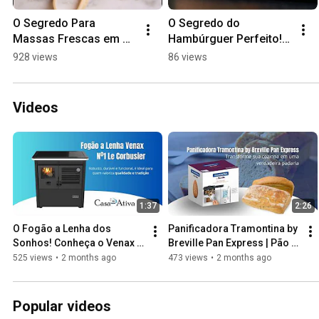
O Segredo Para 
O Segredo do 
Massas Frescas em 
Hambúrguer Perfeito! 
Segundos 🍝✨ #shorts
🍔🔥 #shorts
928 views
86 views
Videos
1:37
2:26
O Fogão a Lenha dos 
Panificadora Tramontina by 
Sonhos! Conheça o Venax 
Breville Pan Express | Pão 
Le Corbusier com Chapa 
Fresquinho Todo Dia com 
525 views
•
2 months ago
473 views
•
2 months ago
Vitrocerâmica 
Timer Programável
#FogãoALenha
Popular videos