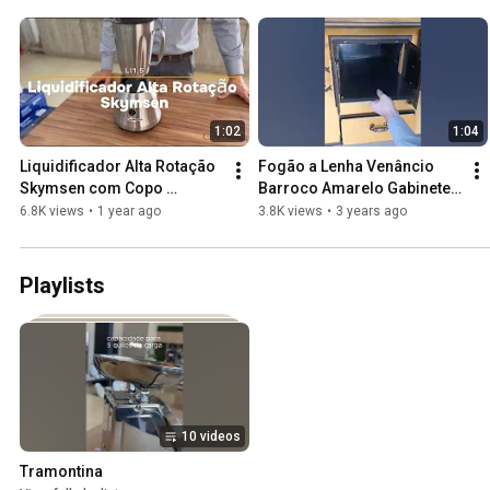
1:02
1:04
Liquidificador Alta Rotação 
Fogão a Lenha Venâncio 
Skymsen com Copo 
Barroco Amarelo Gabinete 
Monobloco em Inox 1,5 
Nº03
6.8K views
•
1 year ago
3.8K views
•
3 years ago
Litros 220V   LI1 5 474339
Playlists
10 videos
Tramontina