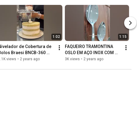
1:02
1:15
Nivelador de Cobertura de 
FAQUEIRO TRAMONTINA 
Bolos Braesi BNCB-360 
OSLO EM AÇO INOX COM 
Verde Bivolt B18287
FACAS DE MESA 
.1K views
•
2 years ago
3K views
•
2 years ago
ACABAMENTO ALTO BRILHO 
101 PEÇAS 66985030