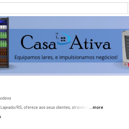
videos
Lajeado/RS, oferece aos seus clientes, através da sua 
...more
odutos para o seu lar, como também para empresas e 
s
 sempre em busca de novidades, praticidades, beleza e 
te. 