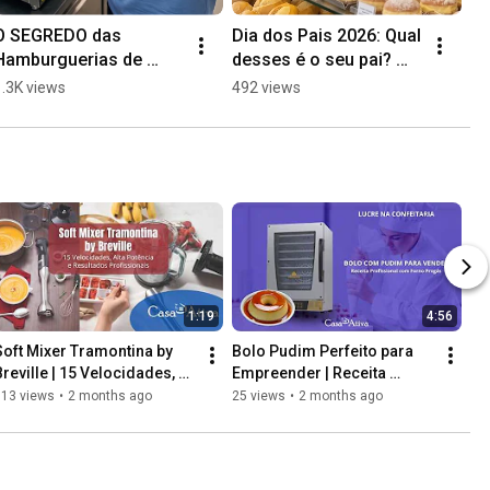
O SEGREDO das 
Dia dos Pais 2026: Qual 
Hamburguerias de 
desses é o seu pai? 😂 
Sucesso! 🍔 #shorts
#shorts
1.3K views
492 views
1:19
4:56
Soft Mixer Tramontina by 
Bolo Pudim Perfeito para 
Breville | 15 Velocidades, 
Empreender | Receita 
Alta Potência e Resultados 
Profissional e Alta 
113 views
•
2 months ago
25 views
•
2 months ago
Profissionais
Rentabilidade