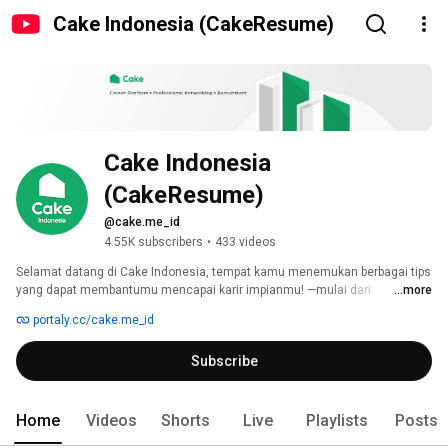
Cake Indonesia (CakeResume)
Cake Indonesia 
(CakeResume)
@cake.me_id
4.55K subscribers
•
433 videos
Selamat datang di Cake Indonesia, tempat kamu menemukan berbagai tips 
yang dapat membantumu mencapai karir impianmu! —mulai dari 
...more
mempersiapkan CV yang menonjol, membuat portfolio yang menarik, 
portaly.cc/cake.me_id
menghadapi wawancara kerja, hingga mengembangkan keterampilan yang 
dibutuhkan di era digital. 
Subscribe
Home
Videos
Shorts
Live
Playlists
Posts