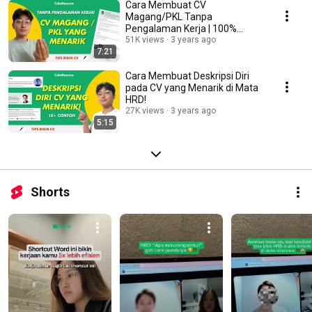
Cara Membuat CV
Magang/PKL Tanpa
Pengalaman Kerja | 100%
Diterima
51K views
3 years ago
7:21
Cara Membuat Deskripsi Diri
pada CV yang Menarik di Mata
HRD!
27K views
3 years ago
5:15
Shorts