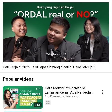
Cari Kerja di 2025... Skill apa sih yang dicari? | CakeTalk Ep.1
Popular videos
Cara Membuat Portofolio
Lamaran Kerja | Apa Perbedaan
CV dan Portofolio ?
185K views
4 years ago
CC
3:56