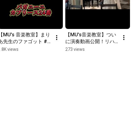
【MU's 音楽教室】まり
【MU's音楽教室】つい
あ先生のファゴット #
に演奏動画公開！リハ
パガニーニ #カプリー
ーサル風景惜しみなく
1.8K views
273 views
ス24 ファゴットアレン
見せちゃいます🎶#ウィ
ジ 自分でアレンジした
ーン国立音楽大学 出身
のに超絶技巧の嵐で焦
のまりあ先生とやよい
る #まりあ先生 #ウィー
先生の真面目な顔もお
ン国立音楽大学
見せします！