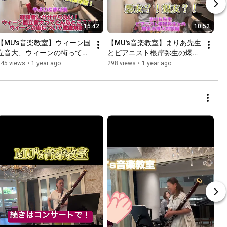
15:42
10:52
【MU's音楽教室】ウィーン国
【MU's音楽教室】まりあ先生
立音大、ウィーンの街ってど
とピアニスト根岸弥生の爆笑
んな所？！まりあとやよいの
対談！#ウィーン国立音大 時
245 views
•
1 year ago
298 views
•
1 year ago
徹底解説、爆笑対談パート
代の思い出や黒歴史全部話し
2！留学したい方、旅行者必
ます！続編もお楽しみに！
見の永久保存版！