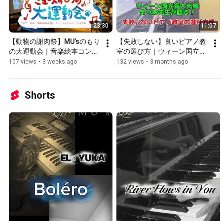
23:30
11:07
【動物の謝肉祭】MU’sのもり
【失敗しない】良いピアノ教
の大運動会｜音楽絵本コンサ
室の選び方｜ウィーン国立音
ート（サン＝サーンス）講師
大出身講師が本音で解説
107 views
•
3 weeks ago
132 views
•
3 months ago
演奏
Shorts