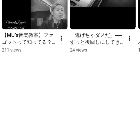
【MU's音楽教室】ファ
「逃げちゃダメだ」──
ゴットって知ってる？
ずっと後回しにしてき
ピアノと合わせたら泣
た夢を、今叶える。
211 views
24 views
けた🎹【Comptine d'un 
【ピアノ演奏／MU’s音
autre été】
楽教室】