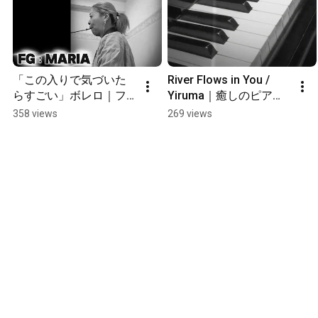
「この入りで気づいた
River Flows in You / 
らすごい」ボレロ｜フ
Yiruma｜癒しのピアノ
ァゴット×エレクトーン
｜MU’s音楽教室
358 views
269 views