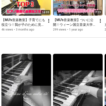
16:03
7:23
【MU's音楽教室】子育てにも
【MU's音楽教室】ついに公
役立つ！我が子のために見て
開！ウィーン国立音楽大学出
たのに「私も教えたい」って
身のまりあ先生とやよい先生
46 views
•
3 months ago
299 views
•
1 year ago
なってた🎹【ピアノ講師に必
のリハーサル風景！ウェーバ
要なスキルTOP3】
ーにブートリー、超絶技巧の
嵐！リハーサルなので大目に
見てね編🎶