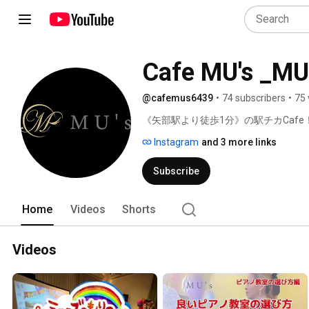
Cafe MU's _
@cafemus6439
•
74 subscribers
•
75 
《矢部駅より徒歩1分》の駅チカCafe！
Instagram
and 3 more links
Subscribe
Home
Videos
Shorts
Videos