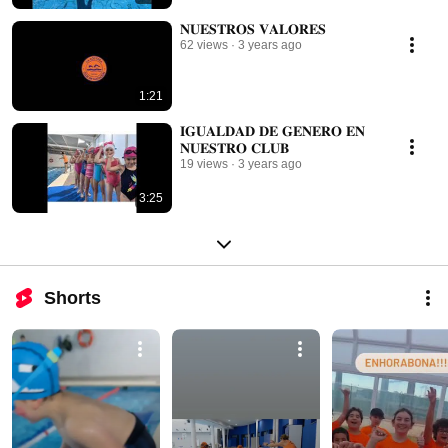
𝐍𝐔𝐄𝐒𝐓𝐑𝐎𝐒 𝐕𝐀𝐋𝐎𝐑𝐄𝐒
62 views
3 years ago
1:21
𝐈𝐆𝐔𝐀𝐋𝐃𝐀𝐃 𝐃𝐄 𝐆𝐄𝐍𝐄𝐑𝐎 𝐄𝐍
𝐍𝐔𝐄𝐒𝐓𝐑𝐎 𝐂𝐋𝐔𝐁
19 views
3 years ago
3:25
Shorts