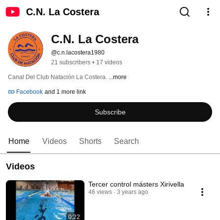
C.N. La Costera
C.N. La Costera
@c.n.lacostera1980
21 subscribers
•
17 videos
Canal Del Club Natación La Costera. 
...more
Facebook
and 1 more link
Subscribe
Home
Videos
Shorts
Search
Videos
Tercer control másters Xirivella
46 views
3 years ago
0:22