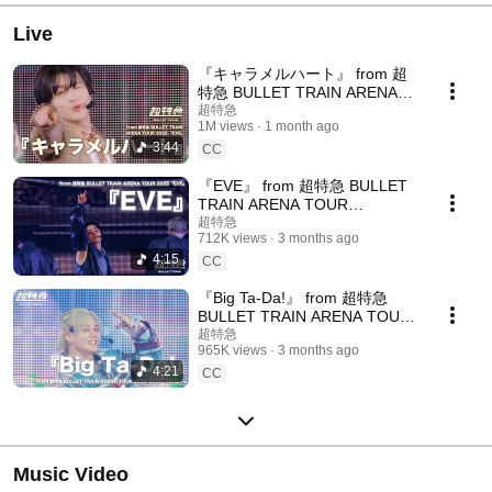
Live
『キャラメルハート』 from 超
特急 BULLET TRAIN ARENA
TOUR 2025「EVE」
超特急
1M views
1 month ago
3:44
CC
『EVE』 from 超特急 BULLET
TRAIN ARENA TOUR
2025「EVE」
超特急
712K views
3 months ago
4:15
CC
『Big Ta-Da!』 from 超特急
BULLET TRAIN ARENA TOUR
2025-2026 「REAL？」
超特急
965K views
3 months ago
4:21
CC
Music Video