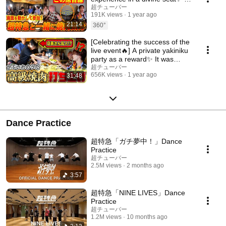
also filmed with a 360-degree
超チューバー
191K views
1 year ago
camera u...
21:14
360°
[Celebrating the success of the
live event🔥] A private yakiniku
party as a reward✨ It was
suppose...
超チューバー
656K views
1 year ago
31:48
Dance Practice
超特急「ガチ夢中！」Dance
Practice
超チューバー
2.5M views
2 months ago
3:57
超特急「NINE LIVES」Dance
Practice
超チューバー
1.2M views
10 months ago