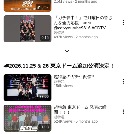
2.5M views
2 months ago
3:57
『ガチ夢中！』で月曜日の皆さ
んを全力応援！📣👊
@cdtvyoutube9316 #CDTVラ
イブライブ #超特急が好きって
超特急
497K views
2 months ago
0:15
言ってる君がスキ#超特急_ガチ
夢中！#超特急
🚄2026.11.25 & 26 東京ドーム追加公演決定！
超特急のガチ生配信!!
超特急
156K views
Streamed 2 months ago
38:00
超特急 東京ドーム 発表の瞬
間！！！
超特急
524K views
5 months ago
31:03