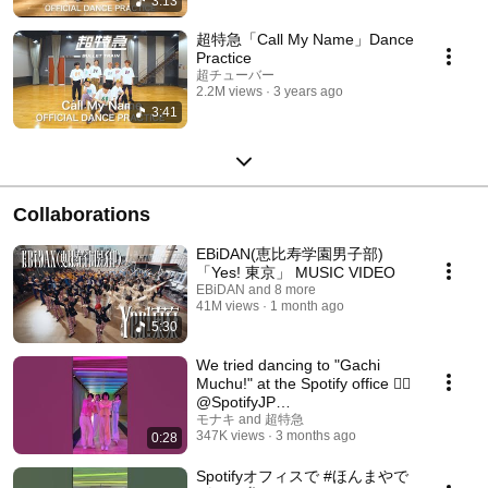
3:13
超特急「Call My Name」Dance
Practice
超チューバー
2.2M views
3 years ago
3:41
Collaborations
EBiDAN(恵比寿学園男子部)
「Yes! 東京」 MUSIC VIDEO
EBiDAN and 8 more
41M views
1 month ago
5:30
We tried dancing to "Gachi
Muchu!" at the Spotify office ❤️‍🔥
@SpotifyJP
@BulletTrainChannel #Muc...
モナキ and 超特急
347K views
3 months ago
0:28
Spotifyオフィスで #ほんまやで