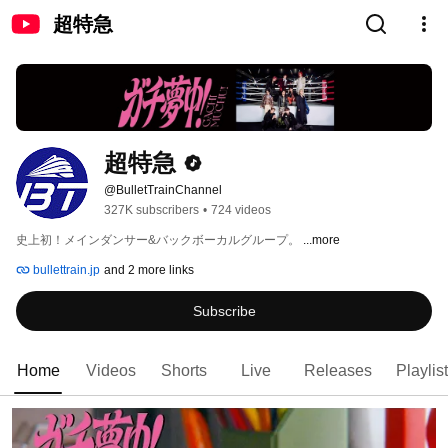
超特急
超特急
@BulletTrainChannel
327K subscribers
•
724 videos
史上初！メインダンサー&バックボーカルグループ。 
...more
bullettrain.jp
and 2 more links
Subscribe
Home
Videos
Shorts
Live
Releases
Playlis