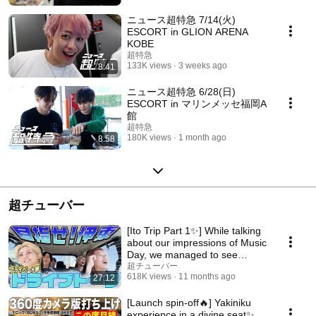
ニュース超特急 7/14(火)
ESCORT in GLION ARENA
KOBE
超特急
133K views
3 weeks ago
8:41
ニュース超特急 6/28(日)
ESCORT in マリンメッセ福岡A
館
超特急
180K views
1 month ago
8:58
超チューバー
[Ito Trip Part 1✨] While talking
about our impressions of Music
Day, we managed to see
*Mount Fuj...
超チューバー
618K views
11 months ago
27:12
[Launch spin-off🔥] Yakiniku
experience in a divine seat✨ I