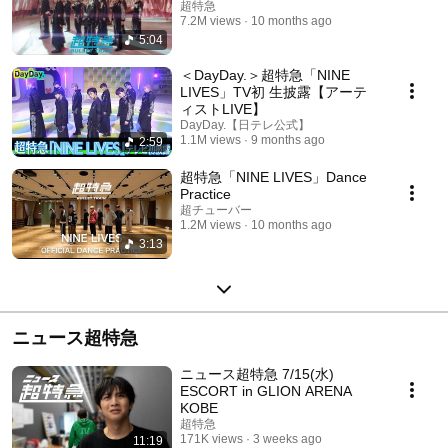
超特急
7.2M views
10 months ago
5:04
＜DayDay.＞超特急「NINE
LIVES」TV初 生披露【アーテ
ィストLIVE】
DayDay.【日テレ公式】
1.1M views
9 months ago
2:59
超特急「NINE LIVES」Dance
Practice
超チューバー
1.2M views
10 months ago
3:13
ニュース超特急
ニュース超特急 7/15(水)
ESCORT in GLION ARENA
KOBE
超特急
171K views
3 weeks ago
11:19