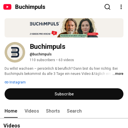
Buchimpuls
Buchimpuls
@buchimpuls
110 subscribers
•
63 videos
Du willst wachsen – persönlich & beruflich? Dann bist du hier richtig. Bei 
Buchimpuls bekommst du alle 3 Tage ein neues Video & täglich ein Short 
...more
mit echtem Mehrwert. 
Instagram
Subscribe
Home
Videos
Shorts
Search
Videos