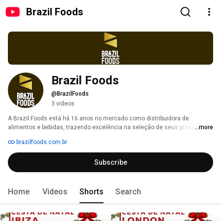
Brazil Foods
Brazil Foods 
@BrazilFoods
3 videos
A Brazil Foods está há 16 anos no mercado como distribuidora de 
alimentos e bebidas, trazendo excelência na seleção de seus produtos e 
...more
garantindo uma entrega segura e ágil ao consumidor final. Trabalhamos 
brazilfoods.com.br
com as melhores marcas para oferecer saúde e qualidade aos nossos 
clientes. 
Subscribe
Home
Videos
Shorts
Search