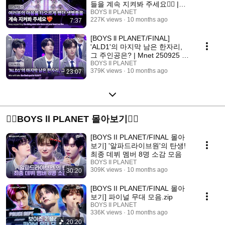
들을 계속 지켜봐 주세요❤️‍🔥 |
Mnet 250925 방송
BOYS II PLANET
227K views
10 months ago
7:37
[BOYS ll PLANET/FINAL]
'ALD1'의 마지막 남은 한자리,
그 주인공은? | Mnet 250925 방
송
BOYS II PLANET
379K views
10 months ago
23:07
❤️‍🔥BOYS ll PLANET 몰아보기❤️‍🔥
[BOYS II PLANET/FINAL 몰아
보기] '알파드라이브원'의 탄생!
최종 데뷔 멤버 8명 소감 모음
BOYS II PLANET
309K views
10 months ago
30:20
[BOYS II PLANET/FINAL 몰아
보기] 파이널 무대 모음.zip
BOYS II PLANET
336K views
10 months ago
20:20