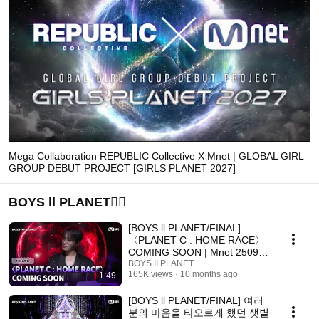
Mega Collaboration REPUBLIC Collective X Mnet | GLOBAL GIRL
GROUP DEBUT PROJECT [GIRLS PLANET 2027]
BOYS ll PLANET❤️‍🔥
[BOYS ll PLANET/FINAL]
〈PLANET C : HOME RACE〉
COMING SOON | Mnet 250925
방송
BOYS II PLANET
165K views
10 months ago
1:49
[BOYS ll PLANET/FINAL] 여러
분의 마음을 타오르게 했던 샛별