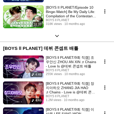
[BOYS II PLANET/Episode 10
Binge-Watch] Be My Daily Life:
Compilation of the Contestants'
Daily L...
BOYS II PLANET
318K views
10 months ago
16:37
[BOYS ll PLANET] 데뷔 콘셉트 배틀
[BOYS ll PLANET/9회 직캠] 조
우안신 ZHOU AN XIN ♬Chains
- Love Is @데뷔 콘셉트 배틀
BOYS II PLANET
255K views
10 months ago
4:46
[BOYS ll PLANET/9회 직캠] 장
지아하오 ZHANG JIA HAO
♬Chains - Love is @데뷔 콘셉
트 배틀
BOYS II PLANET
1.2M views
10 months ago
4:46
[BOYS ll PLANET/9회 직캠] 이
상원 LEE SANG WON