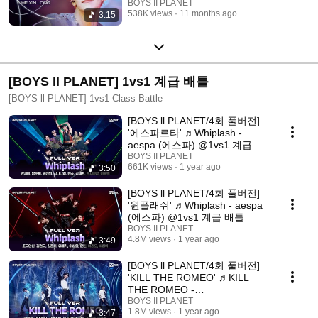
배틀
BOYS II PLANET
538K views
11 months ago
3:15
[BOYS ll PLANET] 1vs1 계급 배틀
[BOYS ll PLANET] 1vs1 Class Battle
[BOYS ll PLANET/4회 풀버전]
'에스파르타' ♬Whiplash -
aespa (에스파) @1vs1 계급 배
틀
BOYS II PLANET
661K views
1 year ago
3:50
[BOYS ll PLANET/4회 풀버전]
'윈플래쉬' ♬Whiplash - aespa
(에스파) @1vs1 계급 배틀
BOYS II PLANET
4.8M views
1 year ago
3:49
[BOYS ll PLANET/4회 풀버전]
'KILL THE ROMEO' ♬KILL
THE ROMEO -
ZEROBASEONE @1vs1 계급
BOYS II PLANET
1.8M views
1 year ago
3:47
배틀