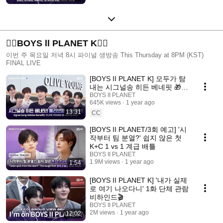
❤️‍🔥BOYS ll PLANET K❤️‍🔥
이번 주 목요일 저녁 8시 파이널 생방송 This Thursday at 8PM (KST)
FINAL LIVE
[BOYS II PLANET K] 모두가 탐
내는 시그널송 히든 베네핏 🎁올
리브영 쇼핑DAY🎁 #유료광고포
BOYS II PLANET
645K views
1 year ago
함
13:31
CC
[BOYS II PLANET/3회 예고] '시
작부터 팀 분열?' 쉽지 않은 첫
K+C 1 vs 1 계급 배틀
BOYS II PLANET
1.9M views
1 year ago
1:54
[BOYS II PLANET K] '내가 실제
로 여기 나오다니' 1화 단체 관람
비하인드🎬
BOYS II PLANET
2M views
1 year ago
12:02