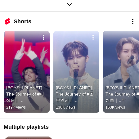
Shorts
[BOYS II PLANET] 
[BOYS II PLANET] 
[BOYS II PLANET
The Journey of #이
The Journey of #조
The Journey of 
상원｜
우안신｜
씬롱｜
#ALPHADRIVEONE
#ALPHADRIVEONE
#ALPHADRIVEO
219K views
136K views
163K views
Multiple playlists