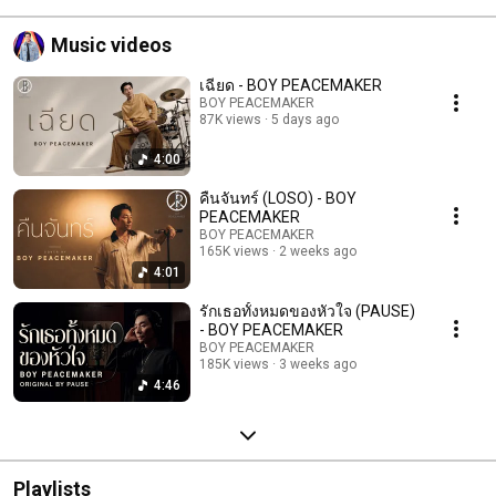
Music videos
เฉียด - BOY PEACEMAKER
BOY PEACEMAKER
87K views
5 days ago
4:00
คืนจันทร์ (LOSO) - BOY
PEACEMAKER
BOY PEACEMAKER
165K views
2 weeks ago
4:01
รักเธอทั้งหมดของหัวใจ (PAUSE)
- BOY PEACEMAKER
BOY PEACEMAKER
185K views
3 weeks ago
4:46
Playlists