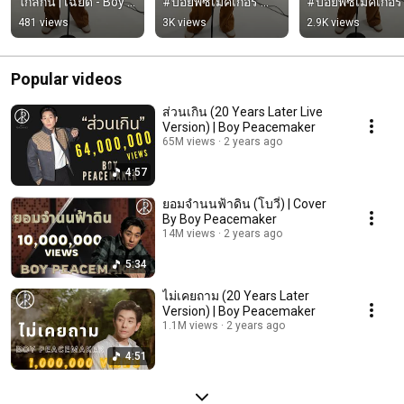
ใกล้กัน | เฉียด - Boy 
#บอยพีซเมคเกอร์ 
#บอยพีซเมคเกอร์ 
Peacemaker #เฉียด   
#boypeacemaker
#boypeacemake
481 views
3K views
2.9K views
#boypeacemaker
Popular videos
ส่วนเกิน (20 Years Later Live
Version) | Boy Peacemaker
65M views
2 years ago
4:57
ยอมจำนนฟ้าดิน (โบวี่) | Cover
By Boy Peacemaker
14M views
2 years ago
5:34
ไม่เคยถาม (20 Years Later
Version) | Boy Peacemaker
1.1M views
2 years ago
4:51