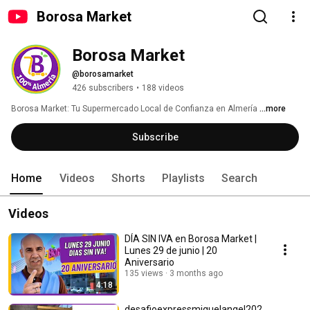
Borosa Market
Borosa Market 
@borosamarket
426 subscribers
•
188 videos
Borosa Market: Tu Supermercado Local de Confianza en Almería 
...more
Subscribe
Home
Videos
Shorts
Playlists
Search
Videos
DÍA SIN IVA en Borosa Market |
Lunes 29 de junio | 20
Aniversario
135 views
3 months ago
4:18
desafioexpressmiguelangel202