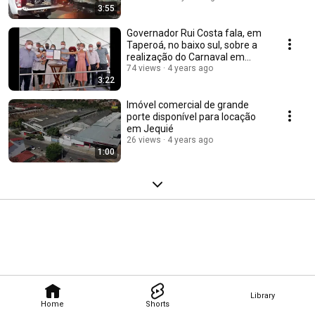
3:55
Governador Rui Costa fala, em
Taperoá, no baixo sul, sobre a
realização do Carnaval em
2022
74 views
4 years ago
3:22
Imóvel comercial de grande
porte disponível para locação
em Jequié
26 views
4 years ago
1:00
Library
Home
Shorts