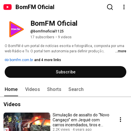
BomFM Oficial
BomFM Oficial
@bomfmoficial1125
17 subscribers
•
9 videos
O BomFM é um portal de notícias escrita e fotográfica, composta por uma 
web Rádio e Tv. O portal tem autonomia para definir produção, 
...more
programação e distribuição de conteúdo. Atualmente, são veiculados 
bomfm.com.br
and 4 more links
conteúdos jornalísticos, educativos, culturais, esportivos e de 
entretenimento. 
Subscribe
Home
Videos
Shorts
Search
Videos
Simulação de assalto do “Novo
Cangaço” em Jequié com
carros incendiados, tiros e
explosões
2.2K views
4 years ago