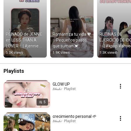
PEINADO de JENNIE 
Romántiza tu vida 💖
RUTINAS DE 
en LESS THAN A 
✨Pequeños pasos 
EJERCICIO DE IDO
LOVER ✨| #jennie 
que suman 💓 
✨ | #kpop #ahye
#fyp #parati 
#selfcare #glowup 
#lesserafim #han
5.3K views
1.9K views
1.3K views
#peinados #tutorial
#fyp
#fyp #parati
Playlists
GLOW UP
𝐵𝓁𝓊𝓈𝒽𝒾 · Playlist
5
crecimiento personal 🌱
𝐵𝓁𝓊𝓈𝒽𝒾 · Playlist