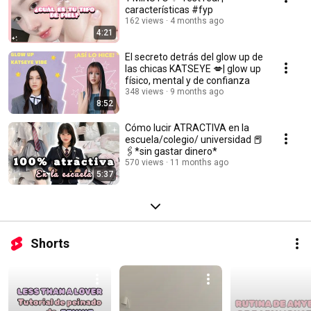
características #fyp
162 views
4 months ago
4:21
El secreto detrás del glow up de
las chicas KATSEYE 💋| glow up
físico, mental y de confianza
348 views
9 months ago
8:52
Cómo lucir ATRACTIVA en la
escuela/colegio/ universidad 📕
🖇️*sin gastar dinero*
570 views
11 months ago
5:37
Shorts