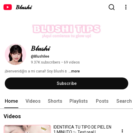
𝐵𝓁𝓊𝓈𝒽𝒾
𝐵𝓁𝓊𝓈𝒽𝒾 
@Blushilee
9.37K subscribers
•
69 videos
¡bienvenid@s a mi canal! Soy Blushi🌷 
...more
Subscribe
Home
Videos
Shorts
Playlists
Posts
Search
Videos
IDENTIFICA TU TIPO DE PIEL EN
1 MINUTO ✨ Test real |