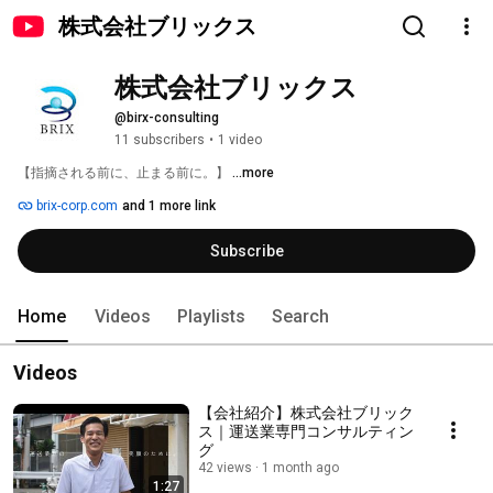
株式会社ブリックス
株式会社ブリックス
@birx-consulting
11 subscribers
•
1 video
【指摘される前に、止まる前に。】 
...more
brix-corp.com
and 1 more link
Subscribe
Home
Videos
Playlists
Search
Videos
【会社紹介】株式会社ブリック
ス｜運送業専門コンサルティン
グ
42 views
1 month ago
1:27