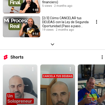
financiero)
5 views
2 months ago
9:48
[2/3] Cómo CANCELAR tus
DEUDAS con la Ley de Segunda
Oportunidad (Paso a paso
2026)
19 views
2 months ago
8:54
Shorts