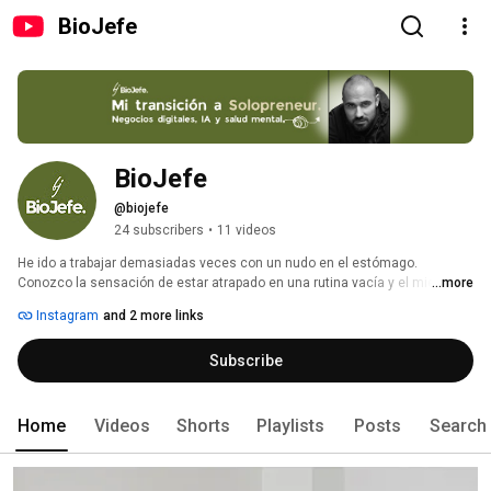
BioJefe
BioJefe
@biojefe
24 subscribers
•
11 videos
He ido a trabajar demasiadas veces con un nudo en el estómago. 
Conozco la sensación de estar atrapado en una rutina vacía y el miedo a 
...more
quemarme intentando salir de ahí. 
Instagram
and 2 more links
Subscribe
Home
Videos
Shorts
Playlists
Posts
Search