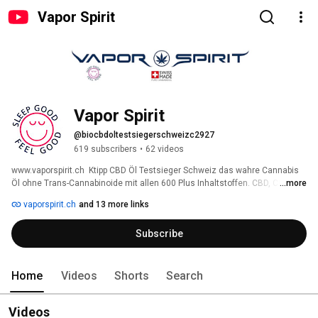
Vapor Spirit
Vapor Spirit
@biocbdoltestsiegerschweizc2927
619 subscribers
•
62 videos
www.vaporspirit.ch  Ktipp CBD Öl Testsieger Schweiz das wahre Cannabis 
Öl ohne Trans-Cannabinoide mit allen 600 Plus Inhaltstoffen. CBD, CBD 
...more
Shop Zürich, CBD Schweiz, CBD kaufen, CBD Öl kaufen, cbd Suisse, cbd öl 
vaporspirit.ch
and 13 more links
schweiz, CBD Wirkung, cbd zürich, cbd lausanne, cbd hanf kaufen, Swiss 
Cannabis, cbd tropfen Wirkung, cbd blüten kaufen schweiz, lausanne cbd, 
Subscribe
cbd öl wirkung, CBD Blüten kaufen, CBD Hanf, CBD Tropfen, CBD Shop, cbd 
blüten kaufen schweiz, cbd öl testsieger schweiz, cbd öl kaufen, cbd öl 
schweiz, cbd öl, cbd blüten 
Home
Videos
Shorts
Search
Videos