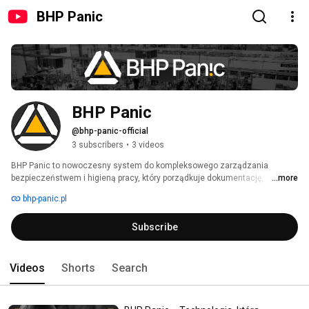
BHP Panic
BHP Panic
@bhp-panic-official
3 subscribers
•
3 videos
BHP Panic to nowoczesny system do kompleksowego zarządzania 
bezpieczeństwem i higieną pracy, który porządkuje dokumentację, 
...more
szkolenia oraz nadzór nad ryzykiem w jednym miejscu. Łączy technologię 
bhp-panic.pl
z realnymi potrzebami organizacji, wspierając ochronę zdrowia i 
bezpieczeństwa pracowników każdego dnia. 
Subscribe
Videos
Shorts
Search