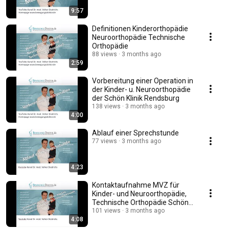
9:57
Definitionen Kinderorthopädie
Neuroorthopädie Technische
Orthopädie
88 views
3 months ago
2:59
Vorbereitung einer Operation in
der Kinder- u. Neuroorthopädie
der Schön Klinik Rendsburg
138 views
3 months ago
4:00
Ablauf einer Sprechstunde
77 views
3 months ago
4:23
Kontaktaufnahme MVZ für
Kinder- und Neuroorthopädie,
Technische Orthopädie Schön
Klinik Rendsburg
101 views
3 months ago
4:08