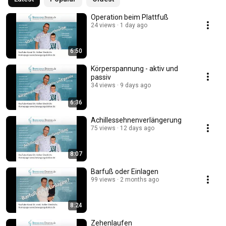
Operation beim Plattfuß
24 views
1 day ago
6:50
Körperspannung - aktiv und
passiv
34 views
9 days ago
6:36
Achillessehnenverlängerung
75 views
12 days ago
8:07
Barfuß oder Einlagen
99 views
2 months ago
8:24
Zehenlaufen