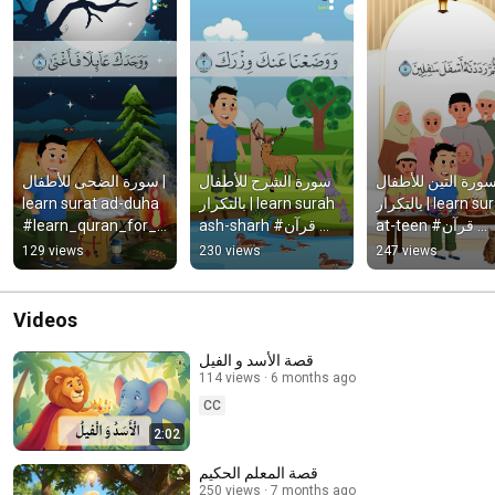
سورة التين للأطفال
سورة الشرح للأطفال 
سورة الضحى للأطفال | 
learn surat ad-duha 
بالتكرار | learn surah 
بالتكرار | learn surah 
#learn_quran_for_ki
ash-sharh #قرآن 
at-teen #قرآن 
ds  #quran 
#اطفال #quran
#أطفال #quran
129 views
230 views
247 views
#تحفيظ_الاطفال 
#أطفال #قرآن
Videos
قصة الأسد و الفيل
114 views
6 months ago
CC
2:02
قصة المعلم الحكيم
250 views
7 months ago