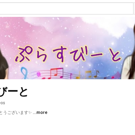
すびーと
eos
とうございます✨ 
...more