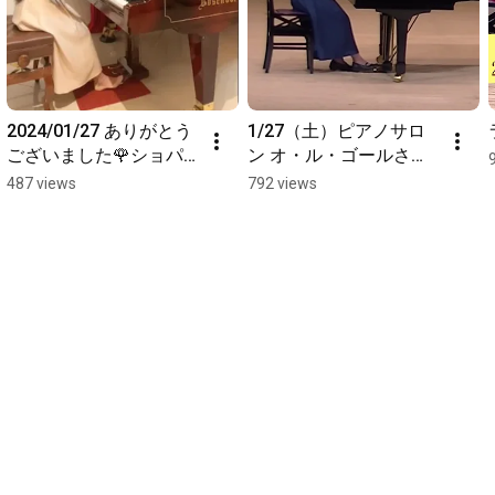
2024/01/27 ありがとう
1/27（土）ピアノサロ
ございました🌹ショパ
ン オ・ル・ゴールさん
ンミニコンサート 幻想
でコンサート
487 views
792 views
即興曲  #piano #chopin