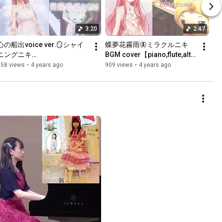
3:20
2:47
心の船出voice ver.🪞シャイ
蝶夢花霧雨🦋ミラクルニキ
ニングニキ
BGM cover【piano,flute,alto 
BGM【Piano,Voice,Flute 
recorder,guitar】
558 views
•
4 years ago
909 views
•
4 years ago
cover】/Shining Nikki/閃耀
暖暖