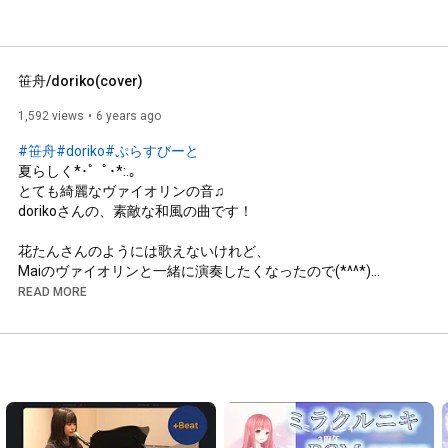
笹舟/doriko(cover)
1,592 views
6 years ago
#笹舟
#doriko
#ぷらすびーと
夏らしく*･゜ﾟ･*:.｡

とても綺麗なヴァイオリンの音♫

dorikoさんの、素敵な和風の曲です！

花たんさんのようには歌えないけれど、

Maiのヴァイオリンと一緒に演奏したくなったので(*^^*)

READ MORE
Vn→Mai

Vo,Pf→Erina

＊本家様＊→
https://www.nicovideo.jp/watch/sm1484...
＊twitter＊→
https://twitter.com/tasubeat