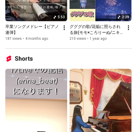
5:53
2:39
卒業ソングメドレー【ピアノ
グググの歌/花焔に照らされ
連弾】
る旅(モモ×ころりーぬ/ニキ×
ころりーぬ)
187 views
•
4 months ago
210 views
•
1 year ago
Shorts