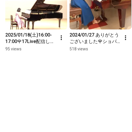
2025/01/18(土)16:00-
2024/01/27 ありがとう
17:00🌹17Live配信しま
ございました🌹ショパ
す🎀
ンミニコンサート エオ
95 views
518 views
リアンハープ  #piano 
#chopin