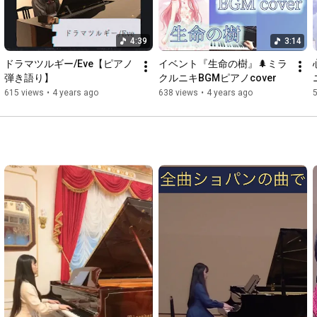
4:39
3:14
ドラマツルギー/Eve【ピアノ
イベント『生命の樹』🌲ミラ
弾き語り】
クルニキBGMピアノcover
615 views
•
4 years ago
638 views
•
4 years ago