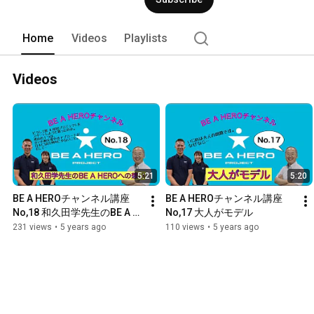
Home
Videos
Playlists
Videos
5:21
5:20
BE A HEROチャンネル講座
BE A HEROチャンネル講座
No,18 和久田学先生のBE A 
No,17 大人がモデル
HERO への想い
231 views
•
5 years ago
110 views
•
5 years ago