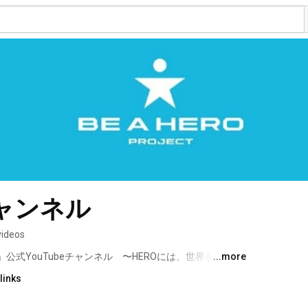
 チャンネル
videos
ト」公式YouTubeチャンネル　〜HEROには、世界を変える
...more
links