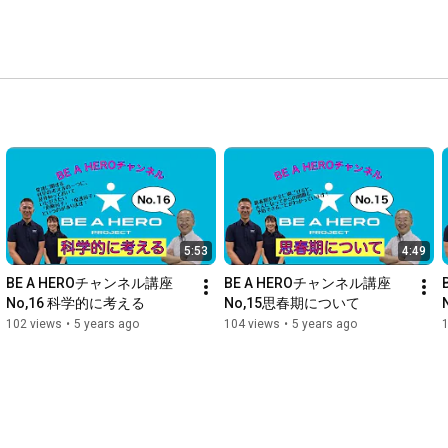
5:53
4:49
BE A HEROチャンネル講座
BE A HEROチャンネル講座
No,16 科学的に考える
No,15思春期について
102 views
•
5 years ago
104 views
•
5 years ago