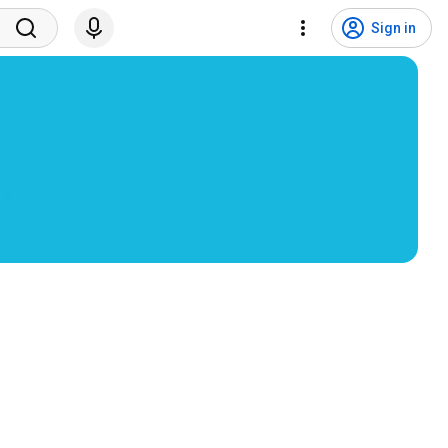
Sign in