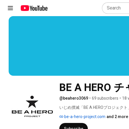
BE A HERO
@beahero3069
•
69 subscribers
•
18 
いじめ撲滅「BE A HEROプロジェク
力がある。〜 
be-a-hero-project.com
and 2 more 
Subscribe