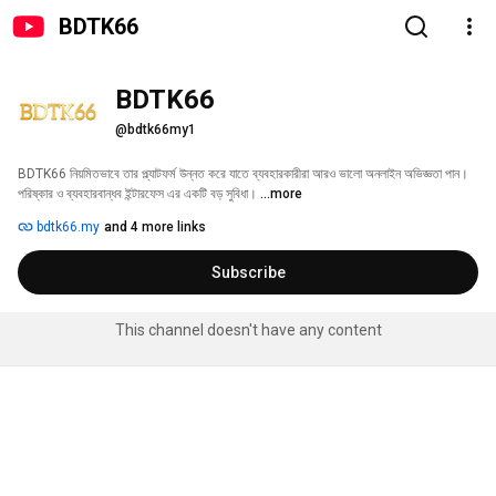
BDTK66
BDTK66
@bdtk66my1
BDTK66 নিয়মিতভাবে তার প্ল্যাটফর্ম উন্নত করে যাতে ব্যবহারকারীরা আরও ভালো অনলাইন অভিজ্ঞতা পান। 
পরিষ্কার ও ব্যবহারবান্ধব ইন্টারফেস এর একটি বড় সুবিধা। 
...more
bdtk66.my
and 4 more links
Subscribe
This channel doesn't have any content