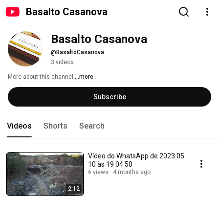
Basalto Casanova
Basalto Casanova
@BasaltoCasanova
3 videos
More about this channel
...more
Subscribe
Videos
Shorts
Search
Vídeo do WhatsApp de 2023 05
10 às 19 04 50
6 views
4 months ago
2:12