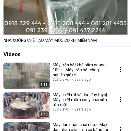
NHÀ XƯỞNG CHẾ TẠO MÁY MÓC CƠ KHÍ MIỀN NAM
Videos
Máy trộn bột khô nằm ngang
100 lít, Máy trộn bột công
nghiệp giá rẻ
623 views
4 years ago
1:11
Máy chiết rót và dán đáy tuýp|
Máy chiết mâm xoay chai sữa
rửa mặt
653 views
4 years ago
1:43
Máy dán nhãn chai nhựa| Máy
dán nhãn chai tròn có băng tải