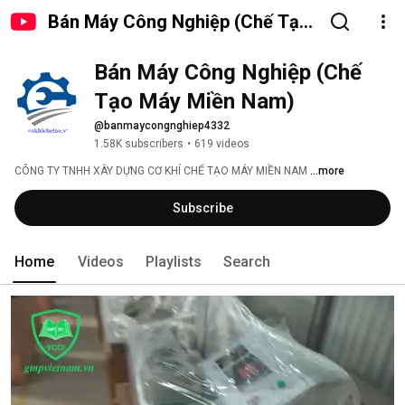
Bán Máy Công Nghiệp (Chế Tạo
Máy Miền Nam)
Bán Máy Công Nghiệp (Chế 
Tạo Máy Miền Nam)
@banmaycongnghiep4332
1.58K subscribers
•
619 videos
CÔNG TY TNHH XÂY DỰNG CƠ KHÍ CHẾ TẠO MÁY MIỀN NAM 
...more
Subscribe
Home
Videos
Playlists
Search